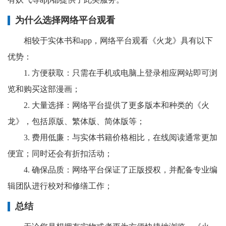
为什么选择网络平台观看
相较于实体书和app，网络平台观看《火龙》具有以下
优势：
1. 方便获取：只需在手机或电脑上登录相应网站即可浏
览和购买这部漫画；
2. 大量选择：网络平台提供了更多版本和种类的《火
龙》，包括原版、繁体版、简体版等；
3. 费用低廉：与实体书籍价格相比，在线阅读通常更加
便宜；同时还会有折扣活动；
4. 确保品质：网络平台保证了正版授权，并配备专业编
辑团队进行校对和修缮工作；
总结