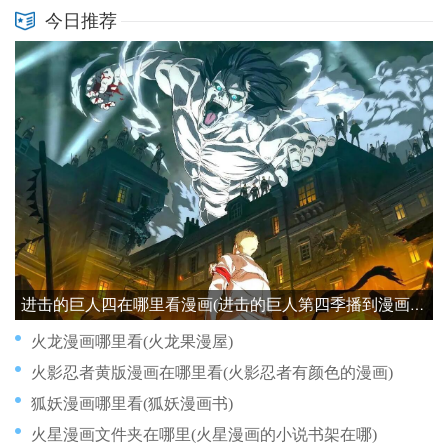
今日推荐
进击的巨人四在哪里看漫画(进击的巨人第四季播到漫画哪里)
火龙漫画哪里看(火龙果漫屋)
火影忍者黄版漫画在哪里看(火影忍者有颜色的漫画)
狐妖漫画哪里看(狐妖漫画书)
火星漫画文件夹在哪里(火星漫画的小说书架在哪)