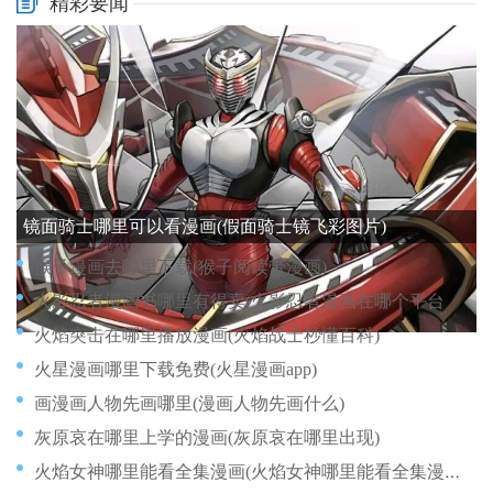
精彩要闻
火影忍者在哪里看原著漫画(火影忍者在哪里看原著漫画免费)
焦作漫画小镇在哪里建立(焦作的漫展在哪里)
火焰戎漫画哪里看(火焰戎装免费阅读下载)
狐狸漫画哪里有(狐狸漫画哪里有卖的)
焦作漫画小镇在哪里建了(焦作动漫展)
镜面骑士哪里可以看漫画(假面骑士镜飞彩图片)
猴子漫画去哪里下载(猴子阅读带漫画)
火影忍者漫画书哪里有得卖(火影忍者漫画在哪个平台看)
火焰突击在哪里播放漫画(火焰战士秒懂百科)
火星漫画哪里下载免费(火星漫画app)
画漫画人物先画哪里(漫画人物先画什么)
灰原哀在哪里上学的漫画(灰原哀在哪里出现)
火焰女神哪里能看全集漫画(火焰女神哪里能看全集漫画)