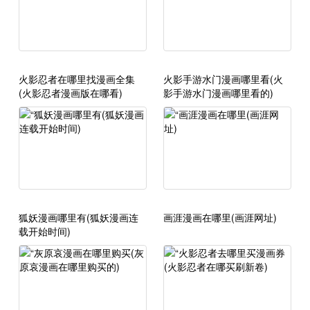
火影忍者在哪里找漫画全集
火影手游水门漫画哪里看(火
(火影忍者漫画版在哪看)
影手游水门漫画哪里看的)
狐妖漫画哪里有(狐妖漫画连
画涯漫画在哪里(画涯网址)
载开始时间)