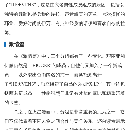
了“HE★VENS”，这是由六名男性成员组成的乐团，包括以
独特的舞蹈风格著称的库拉、声音甜美的芙兰、喜欢搞怪的
耶鲁、爱好时尚的伊万、有点神经质的诺伊和喜欢自夸的拉
姆。
激情篇
在《激情篇》中，三个分组都有了一些变化。玛丽亚和
伊滕仍然是“TRIGGER”的成员，但他们又加入了一个新成
员——以外貌出色而闻名的纯一。而奥托则离开
了“HE★VENS”，独立组建了自己的乐团“X.I.P.”，其中还包
括两名新成员——性格强烈但非常有才华的露比和稳重沉着
的卡兹。
总之，在火星漫画中，分组是非常重要的元素之一，它
们不仅代表着不同人物之间合作与竞争关系，还向读者展示