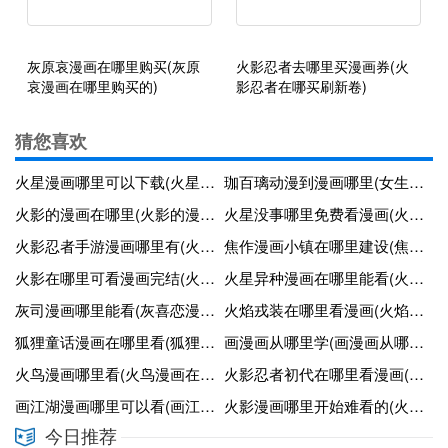
灰原哀漫画在哪里购买(灰原
火影忍者去哪里买漫画券(火
哀漫画在哪里购买的)
影忍者在哪买刷新卷)
猜您喜欢
火星漫画哪里可以下载(火星漫画软件下载)
珈百璃动漫到漫画哪里(女生说这多不好意思怎么回)
火影的漫画在哪里(火影的漫画在哪里看)
火星没事哪里免费看漫画(火星没事高清在线播放)
火影忍者手游漫画哪里有(火影忍者手游漫画)
焦作漫画小镇在哪里建设(焦作漫画培训学校)
火影在哪里可看漫画完结(火影漫画从哪里看)
火星异种漫画在哪里能看(火星异种漫画在哪儿看)
灰司漫画哪里能看(灰喜恋漫画)
火焰戎装在哪里看漫画(火焰戎装正版)
狐狸童话漫画在哪里看(狐狸的童话漫画)
画漫画从哪里学(画漫画从哪里学起)
火鸟漫画哪里看(火鸟漫画在哪看)
火影忍者初代在哪里看漫画(初代火影出来是哪一集)
画江湖漫画哪里可以看(画江湖漫画哪里可以看)
火影漫画哪里开始难看的(火影漫画在哪看)
今日推荐