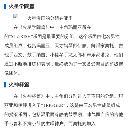
火星学院篇
在《火星学院篇》中，主角玛丽亚所在
的“ST☆RISH”乐团是最重要的分组。这个乐团由七名男性
成员组成，包括玛丽亚、天才钢琴师伊滕、舞蹈家奥托、吉
他手西文、鼓手纳吉、小提琴手龙太郎和声乐家塔克。他们
通过不断地排练和表演，最终成为了一支备受瞩目的超级偶
像团体。
火神杯篇
在《火神杯篇》中，主角们分别进入了不同的分组。玛
丽亚和伊滕进入了“TRIGGER”，这是由三名男性成员组成
的摇滚乐团，包括温柔而冷静的鼓手朔、帅气而自信的吉他
手卡鲁和不拘小节的主唱神户。而奥托则加入