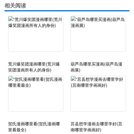
相关阅读
荒川爆笑团漫画哪里(荒川爆
葫芦岛哪里买漫画(葫芦岛漫
笑团漫画所有人的身份)
画展)
贺氏漫画哪里看(贺氏漫画哪
莒县想学漫画去哪里学好(莒
里看最全)
南哪里学画画好)