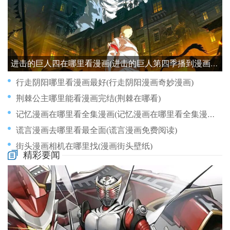
进击的巨人四在哪里看漫画(进击的巨人第四季播到漫画哪里)
行走阴阳哪里看漫画最好(行走阴阳漫画奇妙漫画)
荆棘公主哪里能看漫画完结(荆棘在哪看)
记忆漫画在哪里看全集漫画(记忆漫画在哪里看全集漫画免费)
谎言漫画去哪里看最全面(谎言漫画免费阅读)
街头漫画相机在哪里找(漫画街头壁纸)
精彩要闻
衡阳漫画主题的饭店在哪里(衡阳有哪些漫展)
行尸走肉的漫画哪里看(行尸走肉有漫画吗)
虎门哪里买漫画书(虎门哪有书店)
行尸走肉漫画做到哪里了(行尸走肉漫画多少集)
行走阴阳漫画哪里免费(行走阴阳无弹窗)