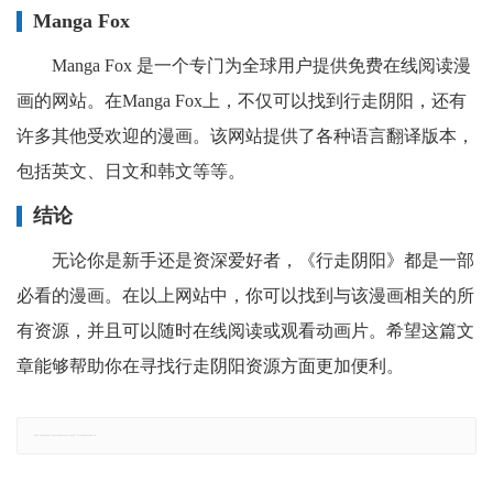
Manga Fox
Manga Fox 是一个专门为全球用户提供免费在线阅读漫
画的网站。在Manga Fox上，不仅可以找到行走阴阳，还有
许多其他受欢迎的漫画。该网站提供了各种语言翻译版本，
包括英文、日文和韩文等等。
结论
无论你是新手还是资深爱好者，《行走阴阳》都是一部
必看的漫画。在以上网站中，你可以找到与该漫画相关的所
有资源，并且可以随时在线阅读或观看动画片。希望这篇文
章能够帮助你在寻找行走阴阳资源方面更加便利。
郑重声明：本文版权归原作者所有，转载文章仅为传播更多信息之目的，如有侵权行为，请第一时间联系我们修改或删除，多谢。