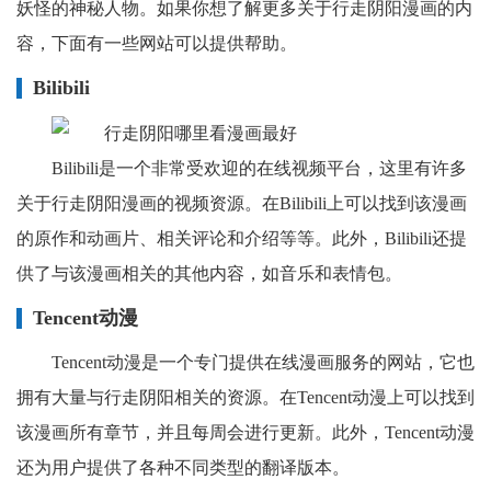
妖怪的神秘人物。如果你想了解更多关于行走阴阳漫画的内
容，下面有一些网站可以提供帮助。
Bilibili
Bilibili是一个非常受欢迎的在线视频平台，这里有许多
关于行走阴阳漫画的视频资源。在Bilibili上可以找到该漫画
的原作和动画片、相关评论和介绍等等。此外，Bilibili还提
供了与该漫画相关的其他内容，如音乐和表情包。
Tencent动漫
Tencent动漫是一个专门提供在线漫画服务的网站，它也
拥有大量与行走阴阳相关的资源。在Tencent动漫上可以找到
该漫画所有章节，并且每周会进行更新。此外，Tencent动漫
还为用户提供了各种不同类型的翻译版本。