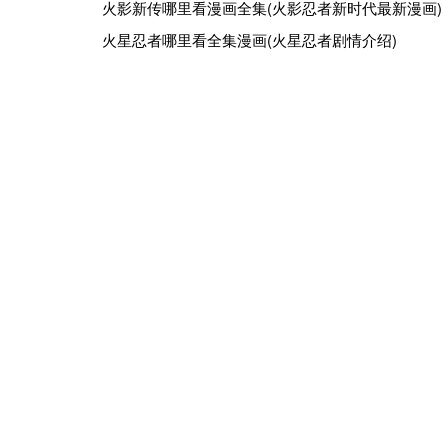
火影新传哪里看漫画全集(火影忍者新时代最新漫画)
火星忍者哪里看全集漫画(火星忍者剧情介绍)