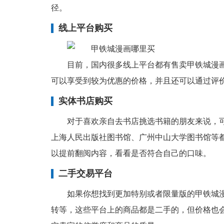
径。
线上平台购买
目前，国内很多线上平台都有售卖甲铁城漫
可以享受到较为优惠的价格，并且还可以通过评
实体书店购买
对于喜欢亲自去书店挑选书籍的朋友来说，
上海人民出版社图书馆、广州中山大学图书馆等
以提前翻阅内容，看看是否符合自己的口味。
二手交易平台
如果你想找到更加特别或者限量版的甲铁城
转等，这些平台上的商品都是二手的，但价格也