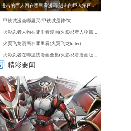
进击的巨人四在哪里看漫画(进击的巨人第四季播到漫画哪里)
甲铁城漫画哪里买(甲铁城是神作)
火影忍者人物在哪里看漫画(火影忍者人物篇在哪里看)
火翼飞龙漫画在哪里看(火翼飞龙lofter)
火影忍者在哪里找漫画全集(火影忍者漫画版在哪看)
精彩要闻
火影手游水门漫画哪里看(火影手游水门漫画哪里看的)
狐妖漫画哪里有(狐妖漫画连载开始时间)
画涯漫画在哪里(画涯网址)
灰原哀漫画在哪里购买(灰原哀漫画在哪里购买的)
火影忍者去哪里买漫画券(火影忍者在哪买刷新卷)
火星漫画哪里可以下载(火星漫画软件下载)