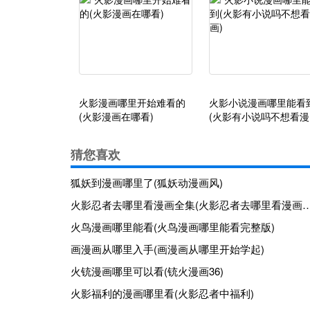
火影漫画哪里开始难看的
火影小说漫画哪里能看
(火影漫画在哪看)
(火影有小说吗不想看漫
画)
猜您喜欢
狐妖到漫画哪里了(狐妖动漫画风)
火影忍者去哪里看漫画全集(火影忍者去哪
火鸟漫画哪里能看(火鸟漫画哪里能看完整版)
画漫画从哪里入手(画漫画从哪里开始学起)
火铳漫画哪里可以看(铳火漫画36)
火影福利的漫画哪里看(火影忍者中福利)