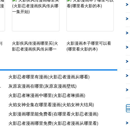
到
火影疾风传漫画哪里买(火
火影漫画本子哪里可以看
影忍者漫画疾风传从哪一
(哪里看火影的本)
集开始)
火影忍者哪里有漫画(火影忍者漫画从哪看)
里看漫画全集啊)
灰原哀漫画在哪里(灰原哀漫画壁纸)
火影忍者琳漫画中哪里(火影忍者琳插画)
火焰女神全集在哪里看漫画(火焰女神大结局)
火影漫画哪里能免费看(在哪里看火影忍者漫画)
火影忍者漫画哪里免费(火影忍者漫画从哪里看)