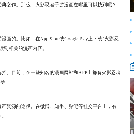
经典之作。那么，火影忍者手游漫画在哪里可以找到呢？
比如，在App Store或Google Play上下载“火影忍
读到相关的漫画内容。
择。目前，在一些知名的漫画网站和APP上都有火影忍者
等等。
漫画资源的途径。在微博、知乎、贴吧等社交平台上，有
理。