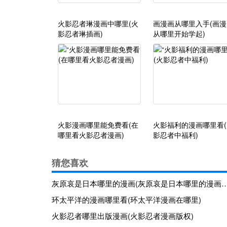
火影忍者琳漫画中哪里(火
画漫画从哪里入手(画漫
影忍者琳插画)
从哪里开始学起)
火影漫画哪里能免费看(在
火影福利的漫画哪里看(
哪里看火影忍者漫画)
影忍者中福利)
猜您喜欢
灰原哀是日本哪里的漫画(灰原哀是日本哪
环太平洋的漫画哪里看(环太平洋漫画在哪里)
火影忍者哪里出版漫画(火影忍者漫画版权)