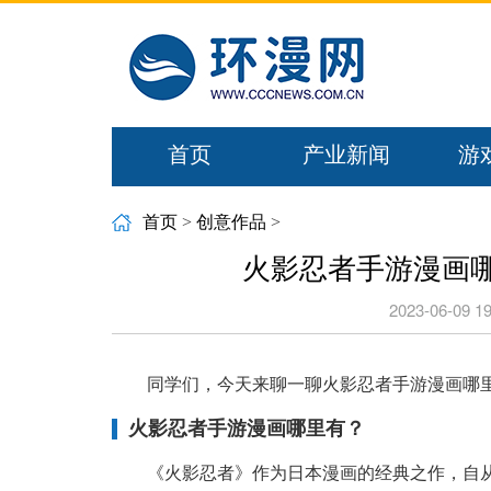
首页
产业新闻
游
首页
>
创意作品
>
火影忍者手游漫画哪
2023-06-09 19
同学们，今天来聊一聊火影忍者手游漫画哪
火影忍者手游漫画哪里有？
《火影忍者》作为日本漫画的经典之作，自