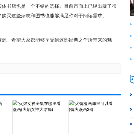
实体书店也是一个不错的选择。目前市面上已经出版了很
中购买这些杂志和图书也能够满足你对于阅读需求。
资源，希望大家都能够享受到这部经典之作所带来的魅