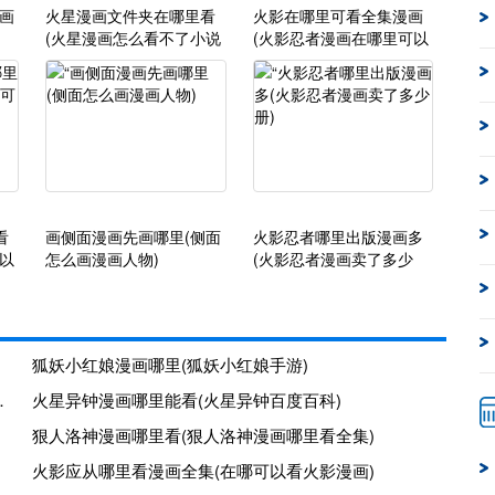
画
火星漫画文件夹在哪里看
火影在哪里可看全集漫画
(火星漫画怎么看不了小说
(火影忍者漫画在哪里可以
了)
看全集)
看
画侧面漫画先画哪里(侧面
火影忍者哪里出版漫画多
以
怎么画漫画人物)
(火影忍者漫画卖了多少
册)
狐妖小红娘漫画哪里(狐妖小红娘手游)
夹在哪里打开看)
火星异钟漫画哪里能看(火星异钟百度百科)
狠人洛神漫画哪里看(狠人洛神漫画哪里看全集)
火影应从哪里看漫画全集(在哪可以看火影漫画)