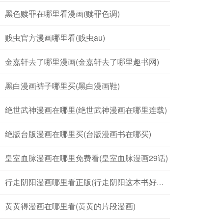
黑色赎罪在哪里看漫画(赎罪色调)
贱虫官方漫画哪里看(贱虫au)
金嘉轩去了哪里漫画(金嘉轩去了哪里趣书网)
黑白漫画裤子哪里买(黑白漫画鞋)
绝世武神漫画在哪里(绝世武神漫画在哪里连载)
绝版台版漫画在哪里买(台版漫画书在哪买)
皇室血脉漫画在哪里免费看(皇室血脉漫画29话)
行走阴阳漫画哪里看正版(行走阴阳这本书好看吗)
黄黄得漫画在哪里看(黄黄的片段漫画)