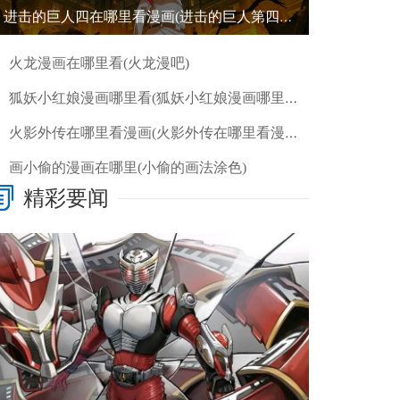
进击的巨人四在哪里看漫画(进击的巨人第四季播到漫画哪里)
火龙漫画在哪里看(火龙漫吧)
狐妖小红娘漫画哪里看(狐妖小红娘漫画哪里看)
火影外传在哪里看漫画(火影外传在哪里看漫画免费)
画小偷的漫画在哪里(小偷的画法涂色)
精彩要闻
火影忍者漫画哪里下载(火影忍者漫画在哪连载)
火影同人漫画在哪里(火影漫画去哪里看)
焦作哪里有卖漫画书的店(焦作哪里有卖漫画书的店铺)
火影漫画哪里有的看(哪个app看火影漫画免费)
狐狸的漫画资源在哪里(狐狸漫画的图片)
焦作漫画小镇在哪里办卡(焦作动漫产业园)