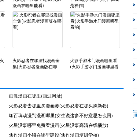
漫画在哪里能看)
是神作)
火
火影忍者在哪里找漫画全
火影手游水门漫画哪里看
集(火影忍者漫画版在哪
(火影手游水门漫画哪里看
看)
的)
画涯漫画在哪里(画涯网址)
火影忍者去哪里买漫画券(火影忍者在哪买刷新卷)
珈百璃动漫到漫画哪里(女生说这多不好意思怎么回)
火星没事哪里免费看漫画(火星没事高清在线播放)
焦作漫画小镇在哪里建设(焦作漫画培训学校)