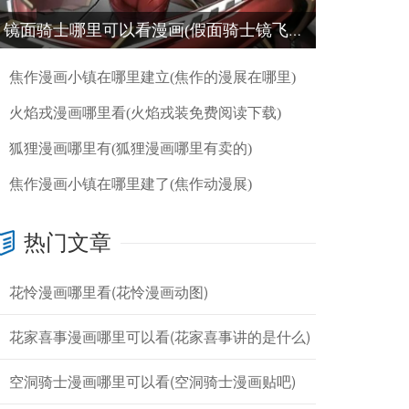
镜面骑士哪里可以看漫画(假面骑士镜飞彩图片)
焦作漫画小镇在哪里建立(焦作的漫展在哪里)
火焰戎漫画哪里看(火焰戎装免费阅读下载)
狐狸漫画哪里有(狐狸漫画哪里有卖的)
焦作漫画小镇在哪里建了(焦作动漫展)
猴子漫画去哪里下载(猴子阅读带漫画)
热门文章
火影忍者漫画书哪里有得卖(火影忍者漫画在哪个平台看)
花怜漫画哪里看(花怜漫画动图)
火焰突击在哪里播放漫画(火焰战士秒懂百科)
火星漫画哪里下载免费(火星漫画app)
花家喜事漫画哪里可以看(花家喜事讲的是什么)
画漫画人物先画哪里(漫画人物先画什么)
空洞骑士漫画哪里可以看(空洞骑士漫画贴吧)
灰原哀在哪里上学的漫画(灰原哀在哪里出现)