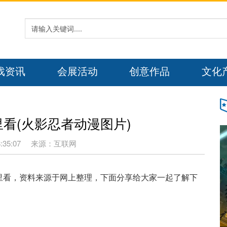
戏资讯
会展活动
创意作品
文化
看(火影忍者动漫图片)
:35:07
来源：互联网
里看，资料来源于网上整理，下面分享给大家一起了解下