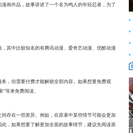
的漫画作品，故事讲述了一个名为鸣人的年轻忍者，为了
。
画，其中比较知名的有腾讯动漫、爱奇艺动漫、优酷动漫
服务，但需要付费才能解锁全部内容。如果想要免费观
家”等来免费阅读。
之间存在一些差异。例如，在原著中某些情节可能会更加
因此，如果想要了解更加全面的故事情节，建议先阅读原