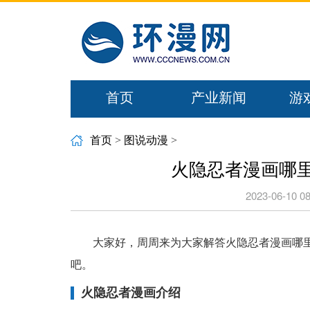
首页
产业新闻
游
首页
>
图说动漫
>
火隐忍者漫画哪里
2023-06-10 08
大家好，周周来为大家解答火隐忍者漫画哪
吧。
火隐忍者漫画介绍