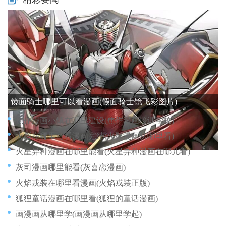
火星漫画哪里可以下载(火星漫画软件下载)
珈百璃动漫到漫画哪里(女生说这多不好意思怎么回)
火影的漫画在哪里(火影的漫画在哪里看)
火星没事哪里免费看漫画(火星没事高清在线播放)
火影忍者手游漫画哪里有(火影忍者手游漫画)
镜面骑士哪里可以看漫画(假面骑士镜飞彩图片)
焦作漫画小镇在哪里建设(焦作漫画培训学校)
火影在哪里可看漫画完结(火影漫画从哪里看)
火星异种漫画在哪里能看(火星异种漫画在哪儿看)
灰司漫画哪里能看(灰喜恋漫画)
火焰戎装在哪里看漫画(火焰戎装正版)
狐狸童话漫画在哪里看(狐狸的童话漫画)
画漫画从哪里学(画漫画从哪里学起)