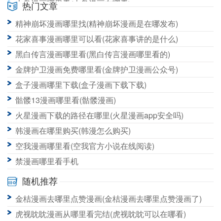
火鸟漫画哪里看(火鸟漫画在哪看)
热门文章
火影忍者初代在哪里看漫画(初代火影出来是哪一集)
精神崩坏漫画哪里找(精神崩坏漫画是在哪发布)
画江湖漫画哪里可以看(画江湖漫画哪里可以看)
花家喜事漫画哪里可以看(花家喜事讲的是什么)
黑白传言漫画哪里看(黑白传言漫画哪里看的)
金牌护卫漫画免费哪里看(金牌护卫漫画公众号)
盒子漫画哪里下载(盒子漫画下载下载)
骷髅13漫画哪里看(骷髅漫画)
火星漫画下载的路径在哪里(火星漫画app安全吗)
韩漫画在哪里购买(韩漫怎么购买)
空我漫画哪里看(空我官方小说在线阅读)
禁漫画哪里看手机
随机推荐
金桔漫画去哪里点赞漫画(金桔漫画去哪里点赞漫画了)
虎视眈眈漫画从哪里看完结(虎视眈眈可以在哪看)