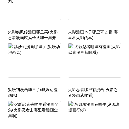
火影疾风传漫画哪里买(火影
火影漫画本子哪里可以看(哪
忍者漫画疾风传从哪一集开
里看火影的本)
始)
狐妖到漫画哪里了(狐妖动漫
火影忍者哪里有漫画(火影忍
画风)
者漫画从哪看)