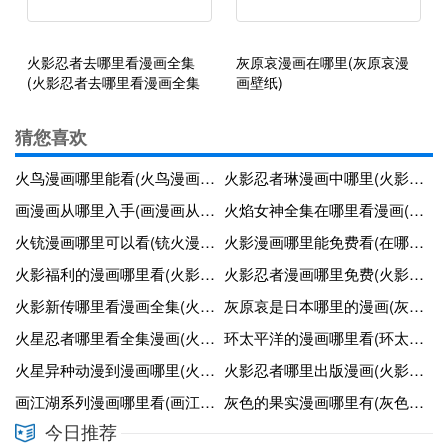
火影忍者去哪里看漫画全集
灰原哀漫画在哪里(灰原哀漫
(火影忍者去哪里看漫画全集
画壁纸)
啊)
猜您喜欢
火鸟漫画哪里能看(火鸟漫画哪里能看完整版)
火影忍者琳漫画中哪里(火影忍者琳插画)
画漫画从哪里入手(画漫画从哪里开始学起)
火焰女神全集在哪里看漫画(火焰女神大结局)
火铳漫画哪里可以看(铳火漫画36)
火影漫画哪里能免费看(在哪里看火影忍者漫画)
火影福利的漫画哪里看(火影忍者中福利)
火影忍者漫画哪里免费(火影忍者漫画从哪里看)
火影新传哪里看漫画全集(火影忍者新时代最新漫画)
灰原哀是日本哪里的漫画(灰原哀是日本哪里的漫画作品)
火星忍者哪里看全集漫画(火星忍者剧情介绍)
环太平洋的漫画哪里看(环太平洋漫画在哪里)
火星异种动漫到漫画哪里(火星异种动漫到漫画哪里可以看)
火影忍者哪里出版漫画(火影忍者漫画版权)
画江湖系列漫画哪里看(画江湖系列漫画哪里看的)
灰色的果实漫画哪里有(灰色的果实漫画下载)
今日推荐