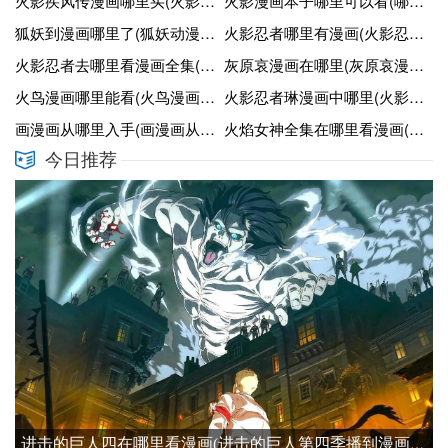
火影疾风传漫画哪里买(火影忍者漫画疾风传从哪一集开始)
火影漫画本子哪里可以看(哪里看火影的本)
狐妖到漫画哪里了(狐妖动漫画风)
火影忍者哪里有漫画(火影忍者漫画从哪看)
火影忍者去哪里看漫画全集(火影忍者去哪里看漫画全集啊)
灰原哀漫画在哪里(灰原哀漫画壁纸)
火鸟漫画哪里能看(火鸟漫画哪里能看完整版)
火影忍者琳漫画中哪里(火影忍者琳插画)
画漫画从哪里入手(画漫画从哪里开始学起)
火焰女神全集在哪里看漫画(火焰女神大结局)
今日推荐
进击的巨人四在哪里看漫画(进击的巨人第四季播到漫画哪里)