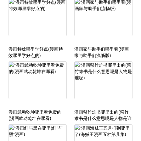
漫画特效哪里学好点(漫画特
漫画家与助手们哪里看(漫画
效哪里学好点的)
家与助手们流畅版)
漫画武动乾坤哪里看免费的
漫画罄竹难书哪里出的(罄竹
(漫画武动乾坤在哪看)
难书是什么意思呢是人物是谁
呢)