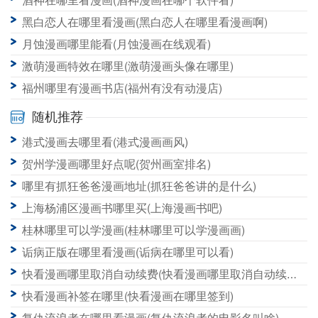
黑白恋人在哪里看漫画(黑白恋人在哪里看漫画啊)
月蚀漫画哪里能看(月蚀漫画在线观看)
激萌漫画特效在哪里(激萌漫画头像在哪里)
福州哪里有漫画书店(福州有没有动漫店)
随机推荐
港式漫画去哪里看(港式漫画画风)
贺州学漫画哪里好点呢(贺州画室排名)
哪里有抓狂爸爸漫画地址(抓狂爸爸讲的是什么)
上海杨浦区漫画书哪里买(上海漫画书吧)
桂林哪里可以学漫画(桂林哪里可以学漫画画)
诟病正版在哪里看漫画(诟病在哪里可以看)
快看漫画哪里取消自动续费(快看漫画哪里取消自动续费功能)
快看漫画补签在哪里(快看漫画在哪里签到)
复仇流浪者在哪里看漫画(复仇流浪者的电影名叫啥)