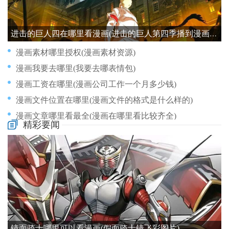
进击的巨人四在哪里看漫画(进击的巨人第四季播到漫画哪里)
漫画素材哪里授权(漫画素材资源)
漫画我要去哪里(我要去哪表情包)
漫画工资在哪里(漫画公司工作一个月多少钱)
漫画文件位置在哪里(漫画文件的格式是什么样的)
漫画文章哪里看最全(漫画在哪里看比较齐全)
精彩要闻
漫画岛独家漫画哪里可以看(漫画岛在线使用平台)
漫画岛在哪里兑换(漫画岛在哪里兑换东西)
漫画控哪里下载(漫画控下架了吗)
漫画岛在哪里下(漫画岛专属app)
漫画猪头特效在哪里(猪头漫画头像)
镜面骑士哪里可以看漫画(假面骑士镜飞彩图片)