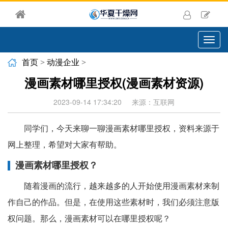
切
换
导
首页
>
动漫企业
>
航
漫画素材哪里授权(漫画素材资源)
2023-09-14 17:34:20
来源：互联网
同学们，今天来聊一聊漫画素材哪里授权，资料来源于
网上整理，希望对大家有帮助。
漫画素材哪里授权？
随着漫画的流行，越来越多的人开始使用漫画素材来制
作自己的作品。但是，在使用这些素材时，我们必须注意版
权问题。那么，漫画素材可以在哪里授权呢？