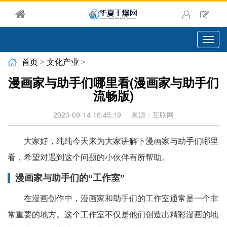
切
换
导
首页
>
文化产业
>
航
漫画家与助手们哪里看(漫画家与助手们
流畅版)
2023-09-14 16:45:19
来源：互联网
大家好，纯纯今天来为大家讲解下漫画家与助手们哪里
看，希望对遇到这个问题的小伙伴有所帮助。
漫画家与助手们的“工作室”
在漫画创作中，漫画家和助手们的工作室通常是一个非
常重要的地方。这个工作室不仅是他们创造出精彩漫画的地