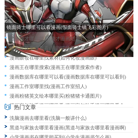
漫画猫app在哪里看漫画(猫漫画版)
镜面骑士哪里可以看漫画(假面骑士镜飞彩图片)
漫画庸才哪里能看(庸才漫画结局)
漫画暧昧男哪里看(韩剧暧昧男子漫画结局)
漫画眼妆在哪里找素材(如何化妆漫画眼)
漫画王在哪里搜索(漫画王在哪里搜索作者)
漫画数据库在哪里可以看(漫画数据库在哪里可以看到)
漫画工作室哪里找(漫画工作室招人)
漫画粉猪英文绘本哪里买(粉猪猪卡通图片)
漫画家与助手漫画哪里看(漫画家与助手漫画哪里看全集)
热门文章
漫画居在哪里下载(漫画居app怎么下载)
洗脑漫画去哪里看(洗脑一般讲什么)
漫画老婆在哪里能看(漫画家的老婆)
黑道与家族去哪里看漫画(黑道与家族去哪里看漫画啊)
小学漫画书在哪里能买到(小学生漫画书怎么画)