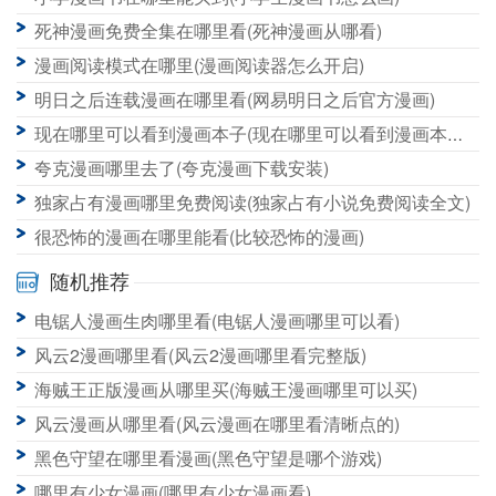
死神漫画免费全集在哪里看(死神漫画从哪看)
漫画阅读模式在哪里(漫画阅读器怎么开启)
明日之后连载漫画在哪里看(网易明日之后官方漫画)
现在哪里可以看到漫画本子(现在哪里可以看到漫画本子的软件)
夸克漫画哪里去了(夸克漫画下载安装)
独家占有漫画哪里免费阅读(独家占有小说免费阅读全文)
很恐怖的漫画在哪里能看(比较恐怖的漫画)
随机推荐
电锯人漫画生肉哪里看(电锯人漫画哪里可以看)
风云2漫画哪里看(风云2漫画哪里看完整版)
海贼王正版漫画从哪里买(海贼王漫画哪里可以买)
风云漫画从哪里看(风云漫画在哪里看清晰点的)
黑色守望在哪里看漫画(黑色守望是哪个游戏)
哪里有少女漫画(哪里有少女漫画看)