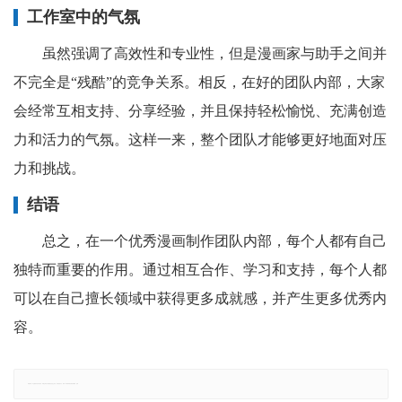
工作室中的气氛
虽然强调了高效性和专业性，但是漫画家与助手之间并
不完全是“残酷”的竞争关系。相反，在好的团队内部，大家
会经常互相支持、分享经验，并且保持轻松愉悦、充满创造
力和活力的气氛。这样一来，整个团队才能够更好地面对压
力和挑战。
结语
总之，在一个优秀漫画制作团队内部，每个人都有自己
独特而重要的作用。通过相互合作、学习和支持，每个人都
可以在自己擅长领域中获得更多成就感，并产生更多优秀内
容。
郑重声明：本文版权归原作者所有，转载文章仅为传播更多信息之目的，如有侵权行为，请第一时间联系我们修改或删除，多谢。