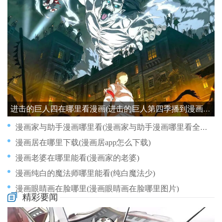
进击的巨人四在哪里看漫画(进击的巨人第四季播到漫画哪里)
漫画家与助手漫画哪里看(漫画家与助手漫画哪里看全集)
漫画居在哪里下载(漫画居app怎么下载)
漫画老婆在哪里能看(漫画家的老婆)
漫画纯白的魔法师哪里能看(纯白魔法少)
漫画眼睛画在脸哪里(漫画眼睛画在脸哪里图片)
精彩要闻
漫画爱到深处在哪里看全集(爱到深处小说全文免费阅读)
漫画家与助手在哪里找(《漫画家与助手》剧情)