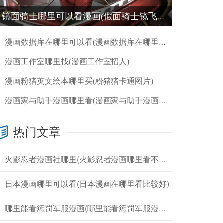
镜面骑士哪里可以看漫画(假面骑士镜飞彩图片)
漫画数据库在哪里可以看(漫画数据库在哪里可以看到)
漫画工作室哪里找(漫画工作室招人)
漫画粉猪英文绘本哪里买(粉猪猪卡通图片)
漫画家与助手漫画哪里看(漫画家与助手漫画哪里看全集)
漫画居在哪里下载(漫画居app怎么下载)
热门文章
漫画老婆在哪里能看(漫画家的老婆)
漫画纯白的魔法师哪里能看(纯白魔法少)
火影忍者漫画社哪里(火影忍者漫画哪里看不收费)
漫画眼睛画在脸哪里(漫画眼睛画在脸哪里图片)
日本漫画哪里可以看(日本漫画在哪里看比较好)
漫画爱到深处在哪里看全集(爱到深处小说全文免费阅读)
哪里能看惩罚军服漫画(哪里能看惩罚军服漫画啊)
漫画家与助手在哪里找(《漫画家与助手》剧情)