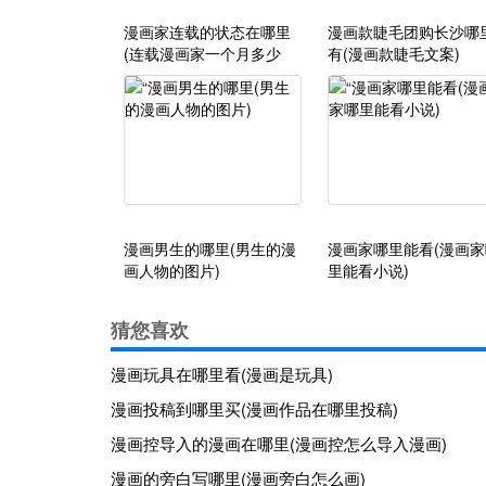
漫画家连载的状态在哪里
漫画款睫毛团购长沙哪
(连载漫画家一个月多少
有(漫画款睫毛文案)
钱)
漫画男生的哪里(男生的漫
漫画家哪里能看(漫画家
画人物的图片)
里能看小说)
猜您喜欢
漫画玩具在哪里看(漫画是玩具)
漫画投稿到哪里买(漫画作品在哪里投稿)
漫画控导入的漫画在哪里(漫画控怎么导入漫画)
漫画的旁白写哪里(漫画旁白怎么画)