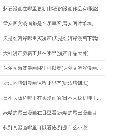
赵石漫画在哪里更新(赵石的漫画作品有哪些)
雷安图文漫画都是在哪里看(雷安图片堆糖)
天是红河岸哪里买漫画(天是红河岸漫画下载)
大神漫画剪辑工具在哪里(漫画作品大神)
达尔文游戏漫画哪里可以看(达尔文游戏漫画连载)
塘沽区培训漫画课程哪里有(塘沽培训班)
日本大板桥哪里有卖漫画的(日本大板桥哪里有卖漫画的店)
妖精的尾巴漫画在哪里看(妖精的尾巴漫画目录名称)
荻野真漫画哪里可以看(荻野是什么小说)