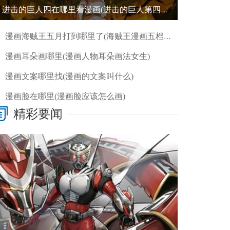
进击的巨人四在哪里看漫画(进击的巨人第四季播到漫画哪里)
漫画海贼王五月打到哪里了(海贼王漫画五档第几集)
漫画耳朵画哪里(漫画人物耳朵画法女生)
漫画文案哪里找(漫画的文案叫什么)
漫画脸在哪里(漫画脸应该怎么画)
精彩要闻
漫画气旋哪里看(气旋简图)
漫画猫app在哪里看漫画(猫漫画版)
漫画庸才哪里能看(庸才漫画结局)
漫画暧昧男哪里看(韩剧暧昧男子漫画结局)
漫画眼妆在哪里找素材(如何化妆漫画眼)
漫画王在哪里搜索(漫画王在哪里搜索作者)