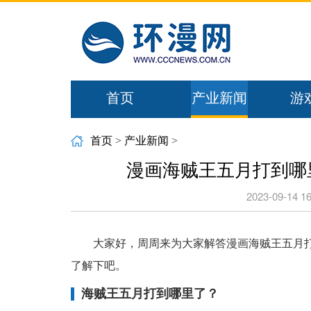
首页
产业新闻
游
首页
>
产业新闻
>
漫画海贼王五月打到哪
2023-09-14 16
大家好，周周来为大家解答漫画海贼王五月
了解下吧。
海贼王五月打到哪里了？