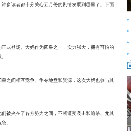
，许多读者都十分关心五月份的剧情发展到哪里了。下面
的正式登场。大妈作为四皇之一，实力强大，拥有可怕的
激。
四皇之间相互竞争、争夺地盘和资源，这次大妈也参与其
他们被夹在了各方势力之间，不断遭受袭击和追杀。尤其
危急。