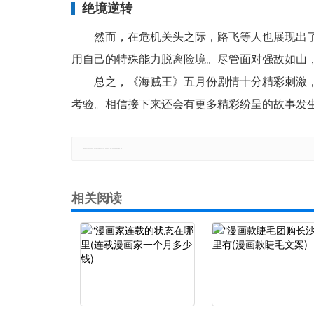
绝境逆转
然而，在危机关头之际，路飞等人也展现出
用自己的特殊能力脱离险境。尽管面对强敌如山
总之，《海贼王》五月份剧情十分精彩刺激
考验。相信接下来还会有更多精彩纷呈的故事发
郑重声明：本文版权归原作者所有，转载文章仅为传播更多信息之目的，如有侵权行为，请第一时间联系我们修改或删除，多谢。
相关阅读