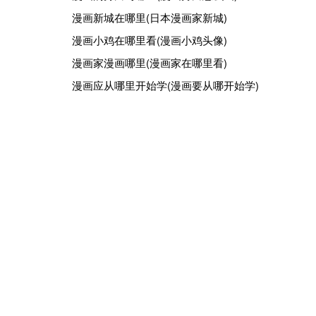
漫画新城在哪里(日本漫画家新城)
漫画小鸡在哪里看(漫画小鸡头像)
漫画家漫画哪里(漫画家在哪里看)
漫画应从哪里开始学(漫画要从哪开始学)