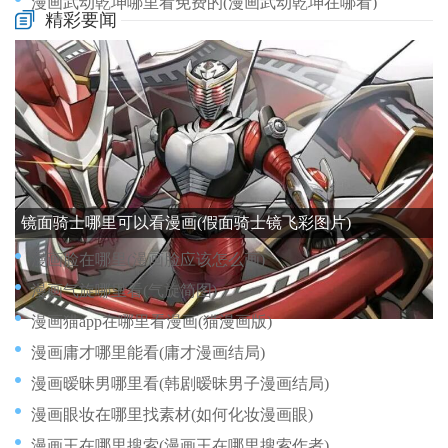
漫画武动乾坤哪里看免费的(漫画武动乾坤在哪看)
精彩要闻
漫画罄竹难书哪里出的(罄竹难书是什么意思呢是人物是谁呢)
漫画红与黑在哪里(红”与黑”漫画)
漫画海贼王五月打到哪里了(海贼王漫画五档第几集)
漫画耳朵画哪里(漫画人物耳朵画法女生)
漫画文案哪里找(漫画的文案叫什么)
镜面骑士哪里可以看漫画(假面骑士镜飞彩图片)
漫画脸在哪里(漫画脸应该怎么画)
漫画气旋哪里看(气旋简图)
漫画猫app在哪里看漫画(猫漫画版)
漫画庸才哪里能看(庸才漫画结局)
漫画暧昧男哪里看(韩剧暧昧男子漫画结局)
漫画眼妆在哪里找素材(如何化妆漫画眼)
漫画王在哪里搜索(漫画王在哪里搜索作者)