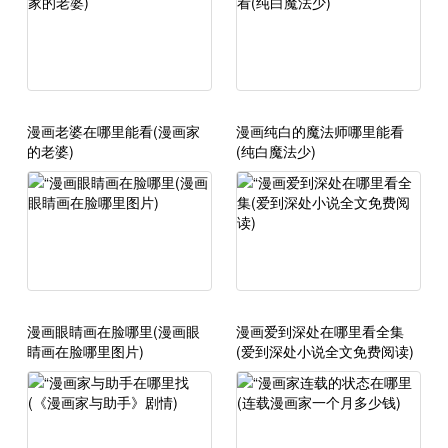
漫画老婆在哪里能看(漫画家
漫画纯白的魔法师哪里能看
的老婆)
(纯白魔法少)
漫画眼睛画在脸哪里(漫画眼
漫画爱到深处在哪里看全集
睛画在脸哪里图片)
(爱到深处小说全文免费阅读)