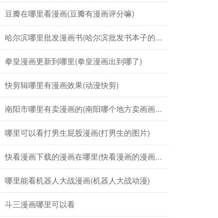
豆瓣在哪里看漫画(豆瓣有漫画评分嘛)
哈尔滨哪里批发漫画书(哈尔滨批发书本子的地方在哪)
拳皇漫画更新到哪里(拳皇漫画出到哪了)
快剪辑哪里有漫画效果(动漫快剪)
南阳市哪里有卖漫画的(南阳哪个地方卖画画的东西)
哪里可以看打男生屁股漫画(打男生的图片)
快看漫画下载的漫画在哪里(快看漫画的漫画怎么下载)
哪里能看机器人大战漫画(机器人大战动漫)
斗三漫画哪里可以看