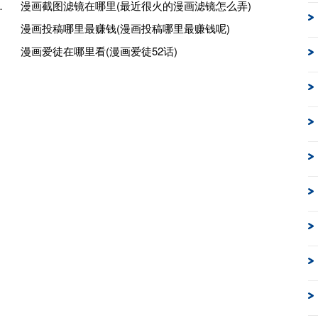
好还是纸质版好)
漫画截图滤镜在哪里(最近很火的漫画滤镜怎么弄)
漫画投稿哪里最赚钱(漫画投稿哪里最赚钱呢)
漫画爱徒在哪里看(漫画爱徒52话)