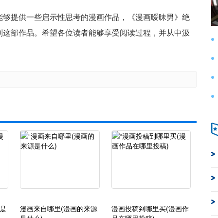
能够提供一些启示性思考的漫画作品，《漫画暧昧男》绝
到这部作品。希望各位读者能够享受阅读过程，并从中汲
是
漫画来自哪里(漫画的来源
漫画投稿到哪里买(漫画作