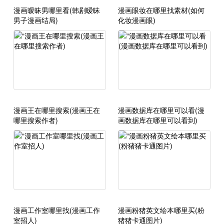
漫画暧昧男哪里看(韩剧暧昧
漫画眼妆在哪里找素材(如何
男子漫画结局)
化妆漫画眼)
漫画王在哪里搜索(漫画王在
漫画数据库在哪里可以看(漫
哪里搜索作者)
画数据库在哪里可以看到)
漫画工作室哪里找(漫画工作
漫画粉猪英文绘本哪里买(粉
室招人)
猪猪卡通图片)