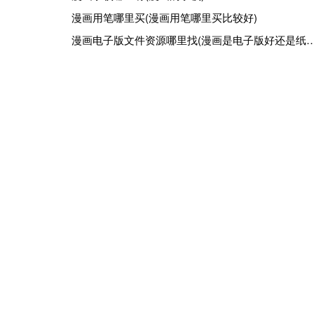
漫画用笔哪里买(漫画用笔哪里买比较好)
漫画电子版文件资源哪里找(漫画是电子版