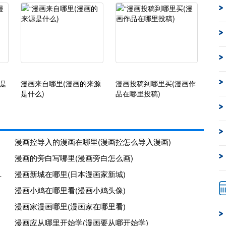
是
漫画来自哪里(漫画的来源
漫画投稿到哪里买(漫画作
是什么)
品在哪里投稿)
漫画控导入的漫画在哪里(漫画控怎么导入漫画)
漫画的旁白写哪里(漫画旁白怎么画)
哪里看的完整版)
漫画新城在哪里(日本漫画家新城)
漫画小鸡在哪里看(漫画小鸡头像)
漫画家漫画哪里(漫画家在哪里看)
漫画应从哪里开始学(漫画要从哪开始学)