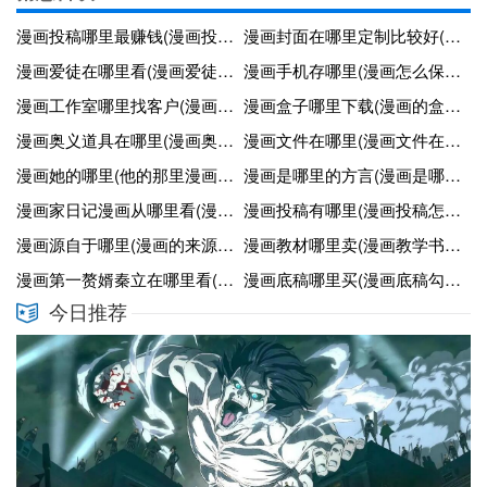
漫画投稿哪里最赚钱(漫画投稿哪里最赚钱呢)
漫画封面在哪里定制比较好(做漫画封面)
漫画爱徒在哪里看(漫画爱徒52话)
漫画手机存哪里(漫画怎么保存到手机里怎)
漫画工作室哪里找客户(漫画工作室怎么赚钱)
漫画盒子哪里下载(漫画的盒子下载)
漫画奥义道具在哪里(漫画奥义道具在哪里找)
漫画文件在哪里(漫画文件在哪里找)
漫画她的哪里(他的那里漫画什么意思)
漫画是哪里的方言(漫画是哪个)
漫画家日记漫画从哪里看(漫画家在哪可以看)
漫画投稿有哪里(漫画投稿怎么赚钱)
漫画源自于哪里(漫画的来源是什么)
漫画教材哪里卖(漫画教学书有用吗)
漫画第一赘婿秦立在哪里看(第一赘婿秦立最新章节1363)
漫画底稿哪里买(漫画底稿勾线)
今日推荐