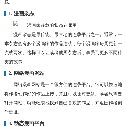
载。
1. 漫画杂志
漫画杂志是最传统、最古老的连载平台之一。通常，一
本杂志会有多个漫画家的作品连载，每个漫画家每周更新一
次或两次。这样可以让读者购买杂志后，享受到更多不同种
类的故事。
2. 网络漫画网站
网络漫画网站是一个很方便的连载平台。它可以快速地
将作者创作好的作品上传，并且可以随时更新。读者只需要
打开网站，就能轻易地找到自己喜欢的作品，并追随作者创
作进度。
3. 动态漫画平台