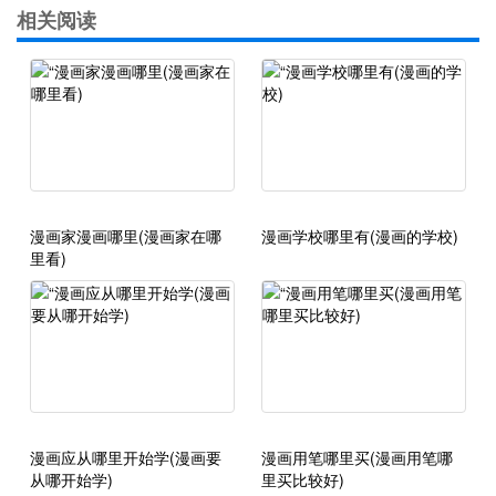
相关阅读
漫画家漫画哪里(漫画家在哪
漫画学校哪里有(漫画的学校)
里看)
漫画应从哪里开始学(漫画要
漫画用笔哪里买(漫画用笔哪
从哪开始学)
里买比较好)