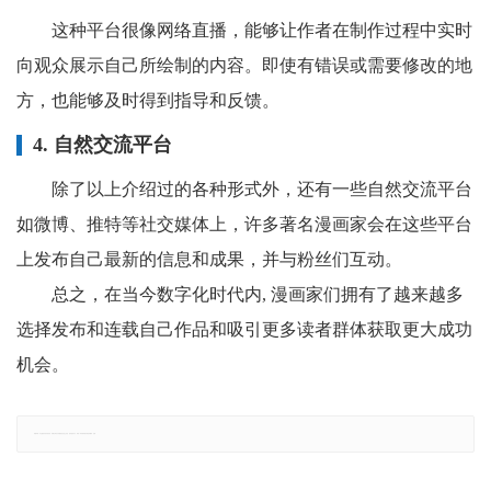
这种平台很像网络直播，能够让作者在制作过程中实时
向观众展示自己所绘制的内容。即使有错误或需要修改的地
方，也能够及时得到指导和反馈。
4. 自然交流平台
除了以上介绍过的各种形式外，还有一些自然交流平台
如微博、推特等社交媒体上，许多著名漫画家会在这些平台
上发布自己最新的信息和成果，并与粉丝们互动。
总之，在当今数字化时代内, 漫画家们拥有了越来越多
选择发布和连载自己作品和吸引更多读者群体获取更大成功
机会。
郑重声明：本文版权归原作者所有，转载文章仅为传播更多信息之目的，如有侵权行为，请第一时间联系我们修改或删除，多谢。