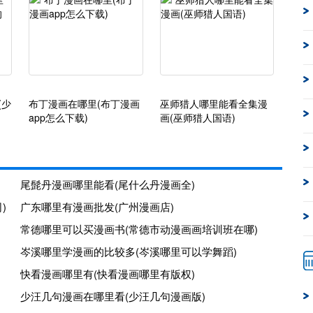
(少
布丁漫画在哪里(布丁漫画
巫师猎人哪里能看全集漫
app怎么下载)
画(巫师猎人国语)
尾髭丹漫画哪里能看(尾什么丹漫画全)
)
广东哪里有漫画批发(广州漫画店)
常德哪里可以买漫画书(常德市动漫画画培训班在哪)
岑溪哪里学漫画的比较多(岑溪哪里可以学舞蹈)
快看漫画哪里有(快看漫画哪里有版权)
少汪几句漫画在哪里看(少汪几句漫画版)