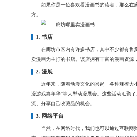
如果你是一位喜欢看漫画书的读者，那么在
方。
1. 书店
在廊坊市区内有许多书店，其中不少都有售
卖漫画为主打的书店。该店拥有丰富的漫画资源
2. 漫展
近年来，随着动漫文化的兴起，各种规模大
漫游戏嘉年华”等大型动漫展会。这些活动汇聚
流、分享自己收藏品的机会。
3. 网络平台
当然，在网络时代，我们也可以通过互联网