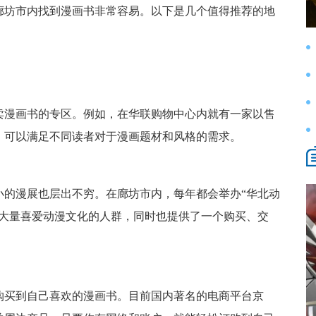
廊坊市内找到漫画书非常容易。以下是几个值得推荐的地
卖漫画书的专区。例如，在华联购物中心内就有一家以售
，可以满足不同读者对于漫画题材和风格的需求。
小的漫展也层出不穷。在廊坊市内，每年都会举办“华北动
了大量喜爱动漫文化的人群，同时也提供了一个购买、交
购买到自己喜欢的漫画书。目前国内著名的电商平台京