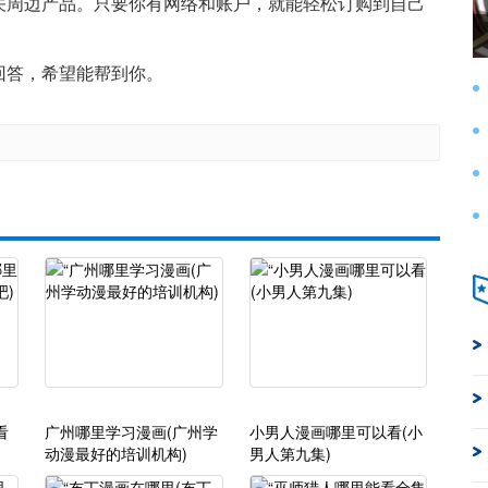
关周边产品。只要你有网络和账户，就能轻松订购到自己
回答，希望能帮到你。
看
广州哪里学习漫画(广州学
小男人漫画哪里可以看(小
动漫最好的培训机构)
男人第九集)