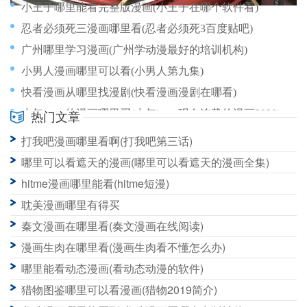
小王子哪里能看完整版漫画(小王子在哪个软件看)
忍者必须死三漫画哪里看(忍者必须死3百度贴吧)
广州哪里学习漫画(广州学动漫最好的培训机构)
小男人漫画哪里可以看(小男人第九集)
快看漫画从哪里找漫剧(快看漫画漫剧在哪看)
少年jump的漫画哪里买(少年jump现在连载的漫画2020)
热门文章
布丁漫画在哪里(布丁漫画app怎么下载)
打我吧漫画哪里看啊(打我吧第三话)
巫师猎人哪里能看全集漫画(巫师猎人国语)
哪里可以看遮天的漫画(哪里可以看遮天的漫画全集)
hitme漫画哪里能看(hitme短漫)
耽美漫画哪里有得买
秦文漫画在哪里看(奏文漫画在线阅读)
漫画生肉在哪里看(漫画生肉看不懂怎么办)
哪里能看动态漫画(看动态动漫的软件)
猎物图鉴哪里可以看漫画(猎物2019简介)