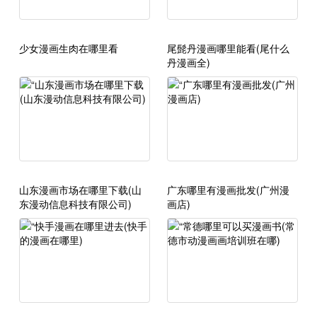
少女漫画生肉在哪里看
尾髭丹漫画哪里能看(尾什么
丹漫画全)
山东漫画市场在哪里下载(山
广东哪里有漫画批发(广州漫
东漫动信息科技有限公司)
画店)