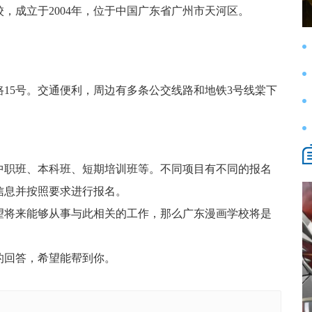
，成立于2004年，位于中国广东省广州市天河区。
15号。交通便利，周边有多条公交线路和地铁3号线棠下
中职班、本科班、短期培训班等。不同项目有不同的报名
信息并按照要求进行报名。
望将来能够从事与此相关的工作，那么广东漫画学校将是
的回答，希望能帮到你。