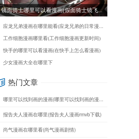
镜面骑士哪里可以看漫画(假面骑士镜飞彩图片)
应龙兄弟漫画在哪里能看(应龙兄弟的日常漫画叫什么名字)
工作细胞漫画哪里看(工作细胞漫画更新时间)
快手的哪里可以看漫画(在快手上怎么看漫画)
少女漫画大全在哪里下
巨人漫画哪里看免费全集(巨人漫画哪里看免费全集)
热门文章
工作细胞漫画哪里有(工作细胞漫画连载)
广州漫画节在哪里(2021广州漫画展览活动)
哪里可以找到画的漫画(哪里可以找到画的漫画图片)
广州去哪里学漫画(广州学画漫画的培训班)
报告夫人漫画在哪里(报告夫人漫画rmvb下载)
小王子哪里能看完整版漫画(小王子在哪个软件看)
尚气漫画在哪里看(尚气漫画剧情)
忍者必须死三漫画哪里看(忍者必须死3百度贴吧)