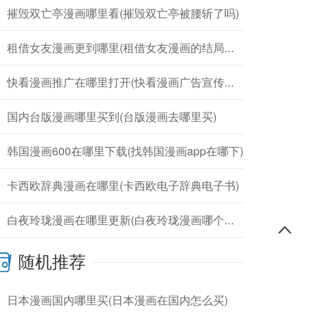
摧毁双亡亭漫画哪里看(摧毁双亡亭被腰斩了吗)
租借女友漫画更到哪里(租借女友漫画的结局是什么)
快看漫画推广在哪里打开(快看漫画广告宣传视频)
国内台版漫画哪里买到(台版漫画去哪里买)
韩国漫画600在哪里下载(找韩国漫画app在哪下)
卡西欧辞典漫画在哪里(卡西欧电子辞典电子书)
白夜玲珑漫画在哪里更新(白夜玲珑漫画哪个软件可以看)
随机推荐
日本漫画国内哪里买(日本漫画在国内怎么买)