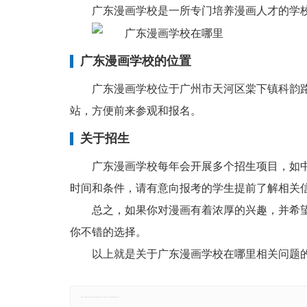
广东漫画学校是一所专门培养漫画人才的学校
广东漫画学校的位置
广东漫画学校位于广州市天河区棠下镇科韵路
站，方便前来参观和报名。
关于招生
广东漫画学校每年会开展多个招生项目，如
时间和条件，请有意向报考的学生提前了解相关
总之，如果你对漫画有着浓厚的兴趣，并希
你不错的选择。
以上就是关于广东漫画学校在哪里相关问题
郑重声明：本文版权归原作者所有，转载文章仅为传播更多信息之目的，如有侵权行为，请第一时间联系我们修改或删除，多谢。