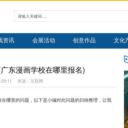
戏资讯
会展活动
创意作品
文化
(广东漫画学校在哪里报名)
:29:11
来源：互联网
校在哪里的问题，以下是小编对此问题的归纳整理，让我