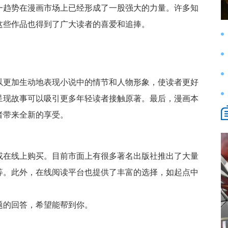
一趋势在漫画市场上已经形成了一股强大的力量。许多知
这些作品也得到了广大读者的喜爱和追捧。
以更加生动地表现小说中的情节和人物形象，使读者更好
呈现故事可以吸引更多年轻读者接触原著。最后，漫画本
者带来全新的享受。
或在线上购买。目前市面上有很多著名出版社推出了大量
等。此外，在线阅读平台也提供了丰富的选择，如起点中
题的回答，希望能帮到你。