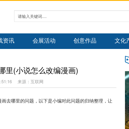
戏资讯
会展活动
创意作品
文化
哪里(小说怎么改编漫画)
:51:16
来源：互联网
漫画去哪里的问题，以下是小编对此问题的归纳整理，让