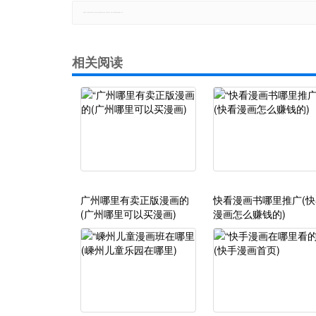
郑重声明：本文版权归原作者所有，转载文章仅为传播更多信息之目的，如有侵权行为，请第一时间联系我们修改或删除，多谢。
相关阅读
广州哪里有卖正版漫画的
快看漫画书哪里推广(快
(广州哪里可以买漫画)
漫画怎么赚钱的)