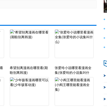
看
希望别离漫画在哪里看(期
张爱玲小说哪里看漫画全
盼别离韩漫)
集(张爱玲的小说集叫什
么)