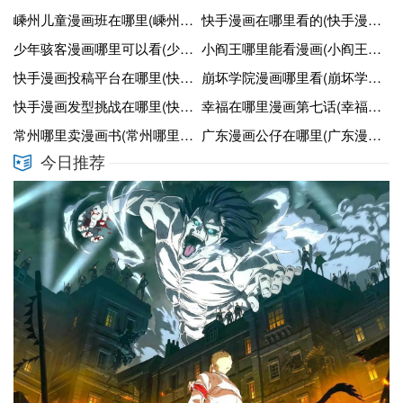
嵊州儿童漫画班在哪里(嵊州儿童乐园在哪里)
快手漫画在哪里看的(快手漫画首页)
少年骇客漫画哪里可以看(少年骇客动漫)
小阎王哪里能看漫画(小阎王哪里能看漫画全集)
快手漫画投稿平台在哪里(快手上漫画)
崩坏学院漫画哪里看(崩坏学院漫画哪里看的)
快手漫画发型挑战在哪里(快手里漫画脸特效在哪里)
幸福在哪里漫画第七话(幸福在哪里漫画第七话在线观看)
常州哪里卖漫画书(常州哪里有书店)
广东漫画公仔在哪里(广东漫画培训机构)
今日推荐