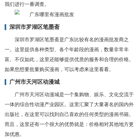
我们进行一番调查。
深圳市罗湖区笔墨斋
深圳市罗湖区笔墨斋是广东比较有名的漫画批发商之
一。这里提供各种类型、各个年龄段的漫画，数量非常丰
富。不仅如此，这里还能够提供优质的服务和合理的价格。
如果您想要批量购买漫画，可以考虑来这里看看。
广州市天河区动漫城
广州市天河区动漫城是一个集购物、娱乐、文化交流于
一体的综合性动漫产业园区。这里汇聚了大量著名的国内外
出版社，在这里可以找到自己喜欢的任何类型的漫画书籍。
而且，这里还有一个很大的优势就是：价格相对其他地方更
加优惠。