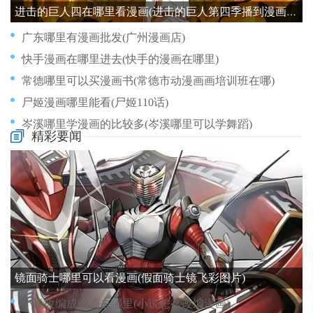
进击的巨人四在哪里看漫画(进击的巨人第四季播到漫画哪里)
广东哪里有漫画批发(广州漫画店)
快手漫画在哪里进去(快手的漫画在哪里)
常德哪里可以买漫画书(常德市动漫画画培训班在哪)
尸姬漫画哪里能看(尸姬110话)
岑溪哪里学漫画的比较多(岑溪哪里可以学舞蹈)
精彩要闻
快看漫画去哪里下载(快看漫画app怎么下载)
快看漫画哪里有(快看漫画哪里有版权)
延吉漫画培训哪里好的学校(延吉漫画店)
少汪几句漫画在哪里看(少汪几句漫画版)
巅峰之上在哪里看漫画全集(巅峰之上下载)
镜面骑士哪里可以看漫画(假面骑士镜飞彩图片)
小说改编成漫画去哪里(小说怎么改编漫画)