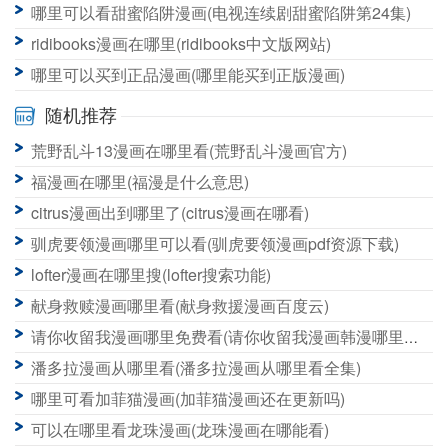
哪里可以看甜蜜陷阱漫画(电视连续剧甜蜜陷阱第24集)
ridibooks漫画在哪里(ridibooks中文版网站)
哪里可以买到正品漫画(哪里能买到正版漫画)
随机推荐
荒野乱斗13漫画在哪里看(荒野乱斗漫画官方)
福漫画在哪里(福漫是什么意思)
citrus漫画出到哪里了(citrus漫画在哪看)
驯虎要领漫画哪里可以看(驯虎要领漫画pdf资源下载)
lofter漫画在哪里搜(lofter搜索功能)
献身救赎漫画哪里看(献身救援漫画百度云)
请你收留我漫画哪里免费看(请你收留我漫画韩漫哪里能看)
潘多拉漫画从哪里看(潘多拉漫画从哪里看全集)
哪里可看加菲猫漫画(加菲猫漫画还在更新吗)
可以在哪里看龙珠漫画(龙珠漫画在哪能看)