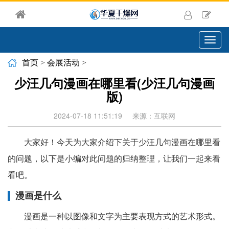
切
换
导
首页
>
会展活动
>
航
少汪几句漫画在哪里看(少汪几句漫画
版)
2024-07-18 11:51:19
来源：互联网
大家好！今天为大家介绍下关于少汪几句漫画在哪里看
的问题，以下是小编对此问题的归纳整理，让我们一起来看
看吧。
漫画是什么
漫画是一种以图像和文字为主要表现方式的艺术形式。