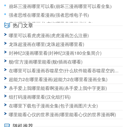
崩坏三漫画哪里可以看(崩坏三漫画哪里可以看全集)
强者思维在哪里看漫画(强者思维电子书)
广饶哪里卖漫画书(广饶哪里卖漫画书的多)
热门文章
小镇喧嚣哪里能看到漫画(《小镇喧嚣》)
哪里可以看虎虎漫画(虎虎漫画怎么注册)
快看漫画哪里可以投稿(快看漫画投稿方式)
龙珠超漫画在哪里(龙珠超漫画哪里看)
封神纪3漫画哪里看(封神纪3漫画180全集简介)
舰r官方漫画哪里能看(舰r插画在哪看)
在哪里可以看漫画吞噬星空(什么软件能看吞噬星空的漫画)
超能力2在哪里看漫画(超能力2在哪里看漫画全集)
杀手爱上我哪里能看啊漫画(杀手爱上我中字更新)
组打码漫画哪里看(汉化组打码)
在哪里下载包子漫画全集(包子漫画图片大全)
哪里能看心仪的世界漫画(哪里能看心仪的世界漫画啊)
随机推荐