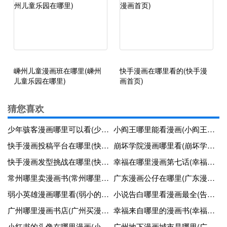
嵊州儿童漫画班在哪里(嵊州
快手漫画在哪里看的(快手漫
儿童乐园在哪里)
画首页)
猜您喜欢
少年骇客漫画哪里可以看(少年骇客动漫)
小阎王哪里能看漫画(小阎王哪里能看漫画全集)
快手漫画投稿平台在哪里(快手上漫画)
崩坏学院漫画哪里看(崩坏学院漫画哪里看的)
快手漫画发型挑战在哪里(快手里漫画脸特效在哪里)
幸福在哪里漫画第七话(幸福在哪里漫画第七话在线观看)
常州哪里卖漫画书(常州哪里有书店)
广东漫画公仔在哪里(广东漫画培训机构)
弱小英雄漫画哪里看(弱小的头像漫画)
小说告白哪里看漫画最全(告白小说在哪个app能看)
广州哪里漫画书店(广州买漫画书的地方)
幸福来自哪里的漫画书(幸福来源于)
小红书的头像在哪里漫画(小红书上头像)
广州地下漫画城市是哪里(广州漫画实体店)