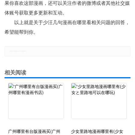
果你喜欢这部漫画，还可以关注作者的微博或者其他社交媒
体账号获取更多更新和互动。
以上就是关于少汪几句漫画在哪里看相关问题的回答，
希望能帮到你。
郑重声明：本文版权归原作者所有，转载文章仅为传播更多信息之目的，如有侵权行为，请第一时间联系我们修改或删除，多谢。
相关阅读
广州哪里有台版漫画买(广州
少女里路地漫画哪里有(少女