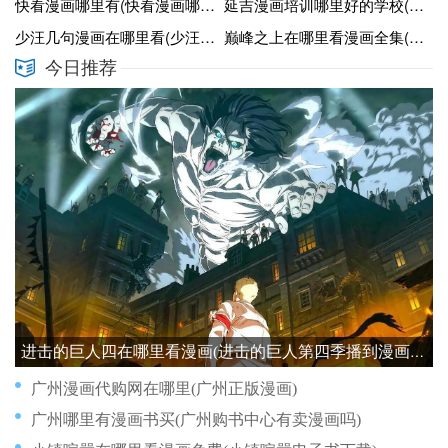
快看漫画哪里有(快看漫画哪里有版权)
延吉漫画培训哪里好的学校(延吉漫画店)
少汪几句漫画在哪里看(少汪几句漫画版)
巅峰之上在哪里看漫画全集(巅峰之上下载)
今日推荐
进击的巨人四在哪里看漫画(进击的巨人第四季播到漫画哪里)
广州漫画代购网在哪里(广州正版漫画)
广州哪里有漫画书买(广州购书中心有卖漫画吗)