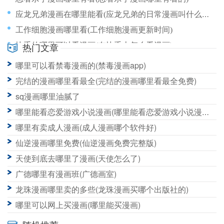
应龙兄弟漫画在哪里能看(应龙兄弟的日常漫画叫什么名字)
工作细胞漫画哪里看(工作细胞漫画更新时间)
快手的哪里可以看漫画(在快手上怎么看漫画)
热门文章
少女漫画大全在哪里下
哪里可以看禁毒漫画的(禁毒漫画app)
巨人漫画哪里看免费全集(巨人漫画哪里看免费全集)
完结的漫画哪里看最全(完结的漫画哪里看最全免费)
sq漫画哪里油腻了
哪里能看恋爱游戏小说漫画(哪里能看恋爱游戏小说漫画啊)
哪里有卖成人漫画(成人漫画哪个软件好)
仙逆漫画哪里免费(仙逆漫画免费完整版)
天使到底去哪里了漫画(天使怎么了)
广德哪里有漫画班(广德画室)
龙珠漫画哪里卖的多些(龙珠漫画买哪个出版社的)
哪里可以网上买漫画(哪里能买漫画)