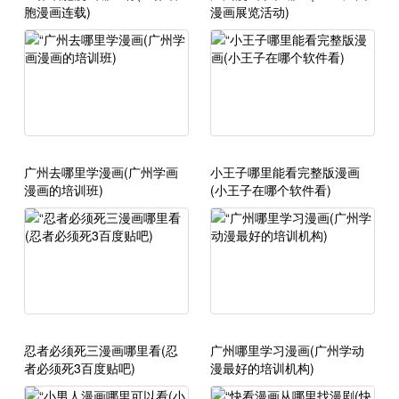
胞漫画连载)
漫画展览活动)
广州去哪里学漫画(广州学画
小王子哪里能看完整版漫画
漫画的培训班)
(小王子在哪个软件看)
忍者必须死三漫画哪里看(忍
广州哪里学习漫画(广州学动
者必须死3百度贴吧)
漫最好的培训机构)