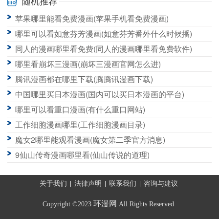
随机推荐
苹果哪里能看免费漫画(苹果手机看免费漫画)
哪里可以看如意芬芳漫画(如意芬芳番外什么时候播)
同人的漫画哪里看免费(同人的漫画哪里看免费软件)
哪里看崩坏三漫画(崩坏三漫画官网怎么进)
腾讯漫画都在哪里下载(腾腾讯漫画下载)
中国哪里买日本漫画(国内可以买日本漫画的平台)
哪里可以看重口漫画(有什么重口网站)
工作细胞漫画哪里(工作细胞漫画目录)
魔女2哪里能观看漫画(魔女第二季官方消息)
9仙山传奇漫画哪里看(仙山传说的道理)
关于我们
法律声明
联系我们
咨询与建议
环漫网
Copyright ©2023
All Rights Reserved