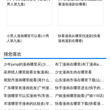
小男人漫画哪里可以看(小男
快看漫画从哪里找漫剧(快看
人第九集)
漫画漫剧在哪看)
猜您喜欢
少年jump的漫画哪里买(少年jump现在连载的漫画2020)
布丁漫画在哪里(布丁漫画app怎么下载)
巫师猎人哪里能看全集漫画(巫师猎人国语)
少女漫画生肉在哪里看
尾髭丹漫画哪里能看(尾什么丹漫画全)
山东漫画市场在哪里下载(山东漫动信息科技有限公司)
广东哪里有漫画批发(广州漫画店)
快手漫画在哪里进去(快手的漫画在哪里)
常德哪里可以买漫画书(常德市动漫画画培训班在哪)
尸姬漫画哪里能看(尸姬110话)
岑溪哪里学漫画的比较多(岑溪哪里可以学舞蹈)
快看漫画去哪里下载(快看漫画app怎么下载)