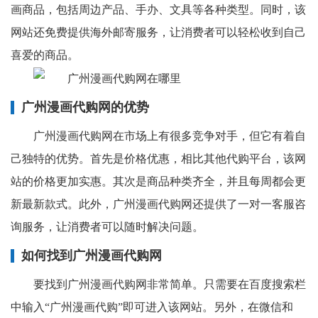
画商品，包括周边产品、手办、文具等各种类型。同时，该
网站还免费提供海外邮寄服务，让消费者可以轻松收到自己
喜爱的商品。
广州漫画代购网的优势
广州漫画代购网在市场上有很多竞争对手，但它有着自
己独特的优势。首先是价格优惠，相比其他代购平台，该网
站的价格更加实惠。其次是商品种类齐全，并且每周都会更
新最新款式。此外，广州漫画代购网还提供了一对一客服咨
询服务，让消费者可以随时解决问题。
如何找到广州漫画代购网
要找到广州漫画代购网非常简单。只需要在百度搜索栏
中输入“广州漫画代购”即可进入该网站。另外，在微信和