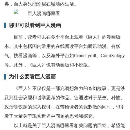
类，而人类只能蜗居在城墙内生活。
哪里可以看到巨人漫画
目前，读者可以在多个平台上观看《巨人》的漫画版
本。其中包括国内常用的在线阅读平台如腾讯动漫、有妖
气、快看漫画等，以及海外平台如Crunchyroll、ComiXology
等。此外，《巨人》也有动画版和小说版。
为什么要看巨人漫画
《巨人》不仅仅是一部充满想象力的奇幻故事，更是涉
及到社会议题和哲学思考的作品。它通过对于壁垒、种族、
政治等议题的深入探讨，在带给读者紧张刺激的同时，也引
发了大量关于现实世界中问题的思考和探究。
以上就是关于巨人漫画哪里看相关问题的回答，希望能