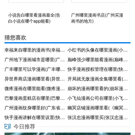
小说告白哪里看漫画最全(告
广州哪里漫画书店(广州买漫
白小说在哪个app能看)
画书的地方)
猜您喜欢
幸福来自哪里的漫画书(幸福来源于)
小红书的头像在哪里漫画(小红书上头像)
广州地下漫画城市是哪里(广州漫画实体店)
巅峰强少哪里能看漫画(巅峰强少下载)
广丰哪里可以学漫画(广丰哪里可以学电脑)
快手漫画授权管理在哪里(快手漫画在线漫画免费观看)
异世界商店漫画哪里看(异世界商店漫画啵乐)
开局就无敌漫画全集哪里看(开局就无敌了啊小说免费阅读)
微疼漫画在哪里能看(微疼漫画)
崩坏的漫画哪里看的(崩坏漫画在哪里看)
巴黎漫画蛋糕店在哪里(巴黎漫画蛋糕店在哪里买)
小飞仙漫画公司在哪里(小飞仙怎么玩)
广州漫画纹身哪里好(广东省广州市专业纹身店)
幽冥店铺漫画哪里看(《幽冥》)
快手漫画讲解在哪里设置(快手手绘漫画视频教程)
张汉忠漫画哪里买(张汉忠漫画价格)
今日推荐