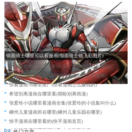
广饶哪里卖漫画书(广饶哪里卖漫画书的多)
小镇喧嚣哪里能看到漫画(《小镇喧嚣》)
快看漫画哪里可以投稿(快看漫画投稿方式)
广州哪里有台版漫画买(广州哪里有漫画书店)
镜面骑士哪里可以看漫画(假面骑士镜飞彩图片)
少女里路地漫画哪里有(少女と里路地可以在哪玩)
广州哪里有卖正版漫画的(广州哪里可以买漫画)
快看漫画书哪里推广(快看漫画怎么赚钱的)
希望别离漫画在哪里看(期盼别离韩漫)
张爱玲小说哪里看漫画全集(张爱玲的小说集叫什么)
嵊州儿童漫画班在哪里(嵊州儿童乐园在哪里)
快手漫画在哪里看的(快手漫画首页)
少年骇客漫画哪里可以看(少年骇客动漫)