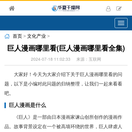
切
换
导
首页
>
文化产业
>
航
巨人漫画哪里看(巨人漫画哪里看全集)
2024-07-18 11:02:33
来源：互联网
大家好！今天为大家介绍下关于巨人漫画哪里看的问
题，以下是小编对此问题的归纳整理，让我们一起来看看
吧。
巨人漫画是什么
《巨人》是一部由日本漫画家谏山创所创作的漫画作
品。故事背景设定在一个被高墙环绕的世界，巨人肆虐人