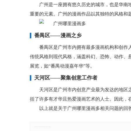
广州是一座拥有悠久历史的城市，也是华南
重要的元素。广州的漫画作品以其独特的风格和
番禺区——漫画之乡
番禺区是广州市内拥有最多漫画机构和创作
传统风格到现代风格，涵盖科幻、恐怖、动作、
展览，如“番禺动漫嘉年华”等。
天河区——聚集创意工作者
天河区是广州市内创意产业最为发达的地区
括了许多有才华且热爱漫画艺术的人士。因此，
以上就是关于广州哪里漫画多相关问题的回
郑重声明：本文版权归原作者所有，转载文章仅为传播更多信息之目的，如有侵权行为，请第一时间联系我们修改或删除，多谢。