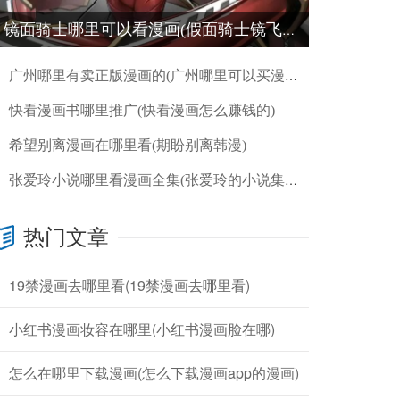
镜面骑士哪里可以看漫画(假面骑士镜飞彩图片)
广州哪里有卖正版漫画的(广州哪里可以买漫画)
快看漫画书哪里推广(快看漫画怎么赚钱的)
希望别离漫画在哪里看(期盼别离韩漫)
张爱玲小说哪里看漫画全集(张爱玲的小说集叫什么)
嵊州儿童漫画班在哪里(嵊州儿童乐园在哪里)
热门文章
快手漫画在哪里看的(快手漫画首页)
19禁漫画去哪里看(19禁漫画去哪里看)
少年骇客漫画哪里可以看(少年骇客动漫)
小阎王哪里能看漫画(小阎王哪里能看漫画全集)
小红书漫画妆容在哪里(小红书漫画脸在哪)
快手漫画投稿平台在哪里(快手上漫画)
怎么在哪里下载漫画(怎么下载漫画app的漫画)
崩坏学院漫画哪里看(崩坏学院漫画哪里看的)