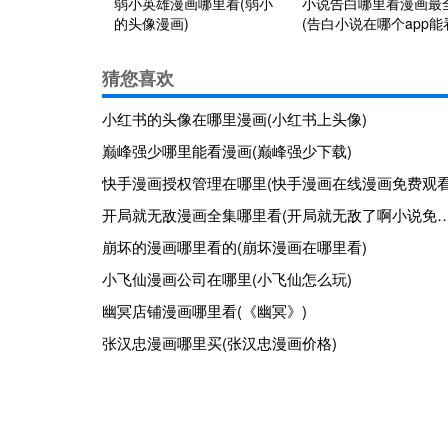
弱小英雄漫画哪里看(弱小
小说告白哪里看漫画最
的头像漫画)
(告白小说在哪个app能
猜您喜欢
小红书的头像在哪里漫画(小红书上头像)
巅峰强少哪里能看漫画(巅峰强少下载)
快手漫画授权管理在哪里(快手漫画在线漫画免费观看
开局就无敌漫画全集哪里看(开局就无敌了
崩坏的漫画哪里看的(崩坏漫画在哪里看)
小飞仙漫画公司在哪里(小飞仙怎么玩)
幽冥店铺漫画哪里看(《幽冥》)
张汉忠漫画哪里买(张汉忠漫画价格)