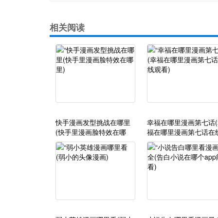
相关阅读
快手漫画发型挑战在哪里
幸福在哪里漫画第七话(
(快手里漫画脸特效在哪
福在哪里漫画第七话在
里)
观看)