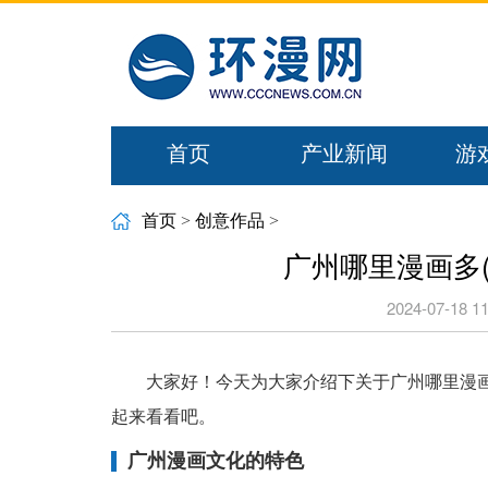
首页
产业新闻
游
首页
>
创意作品
>
广州哪里漫画多
2024-07-18 11
大家好！今天为大家介绍下关于广州哪里漫
起来看看吧。
广州漫画文化的特色