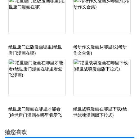
绝世唐门正版漫画哪里(绝世
考研作文漫画从哪里找(考研
唐门漫画在哪)
作文合集)
绝世唐门漫画在哪里才能看
绝世战魂漫画在哪里下载(绝
(绝世唐门漫画在哪里看爱飞
世战魂漫画版下拉式)
漫画)
猜您喜欢