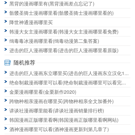
黑背的漫画哪里有(黑背漫画差点忘记了)
骷髅圣骑士漫画哪里看(骷髅圣骑士漫画哪里看的)
降世神通漫画哪里买
韩漫大女主漫画哪里看(韩漫大女主漫画哪里看免费)
缉毒毒冰漫画哪里看(缉毒动漫第二集答案)
进击的巨人漫画哪里看(进击的巨人漫画哪里看原版)
随机推荐
进击的巨人漫画东立哪里买(进击的巨人漫画东立汉化136)
绝命制裁漫画哪里可以看(绝命制裁漫画哪里可以看完整版)
金栗漫画哪里看(金栗新作2020)
跨物种相亲漫画在哪里买(跨物种相亲全文加番外)
讲谈社漫画哪里能看(讲谈社漫画销量排行榜)
韩国漫画正版哪里看啊(韩国漫画正版哪里看啊网站)
酒神漫画哪里可以看(酒神漫画更新到第几章了)