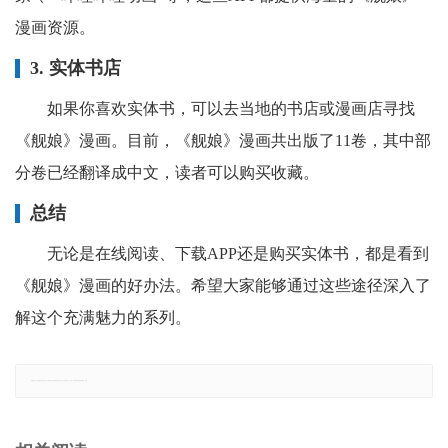
漫画资源。
3. 实体书店
如果你喜欢实体书，可以去当地的书店或漫画店寻找
《舰娘》漫画。目前，《舰娘》漫画共出版了11卷，其中部
分卷已经翻译成中文，读者可以购买收藏。
总结
无论是在线阅读、下载APP还是购买实体书，都是看到
《舰娘》漫画的好办法。希望大家能够通过这些途径深入了
解这个充满魅力的系列。
郑重声明：本文版权归原作者所有，转载文章仅为传播更多信息之目的，如有侵权行为，请第一时间联系我们修改或删除，多谢。