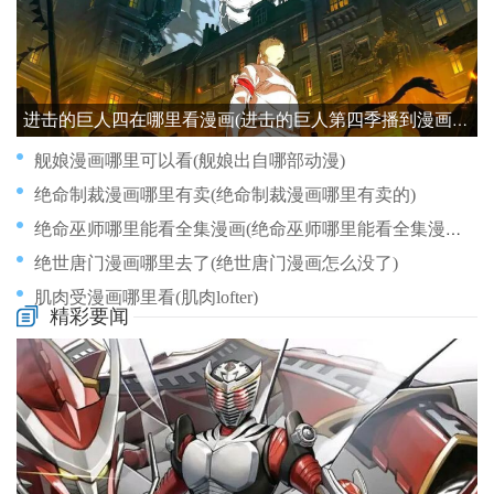
进击的巨人四在哪里看漫画(进击的巨人第四季播到漫画哪里)
舰娘漫画哪里可以看(舰娘出自哪部动漫)
绝命制裁漫画哪里有卖(绝命制裁漫画哪里有卖的)
绝命巫师哪里能看全集漫画(绝命巫师哪里能看全集漫画啊)
绝世唐门漫画哪里去了(绝世唐门漫画怎么没了)
肌肉受漫画哪里看(肌肉lofter)
精彩要闻
花子君漫画哪里免费(花子君漫画66)
绝世唐门的漫画要在哪里看(绝世唐门漫画怎么看)
芥见下下哪里更新漫画(芥见下下创作的漫画)
绝园的暴风雨漫画哪里买(动漫绝园的暴风雨)
绝世唐门漫画正版在哪里(绝世唐门漫画到底在哪看)