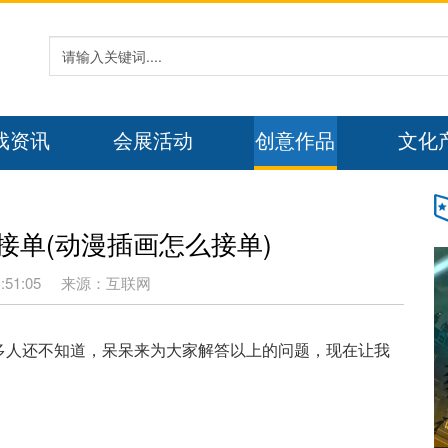
戏资讯
会展活动
创意作品
文化
接单(动漫插画怎么接单)
:51:05
来源：互联网
多人还不知道，呆呆来为大家解答以上的问题，现在让我