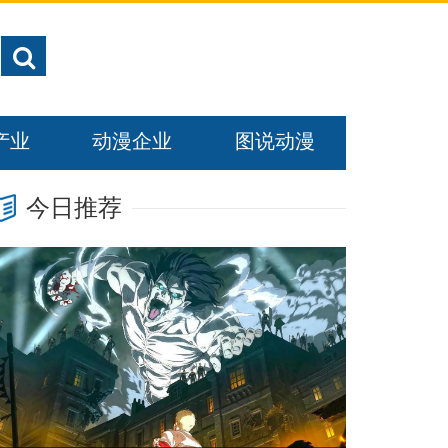
产业
动漫企业
图说动漫
今日推荐