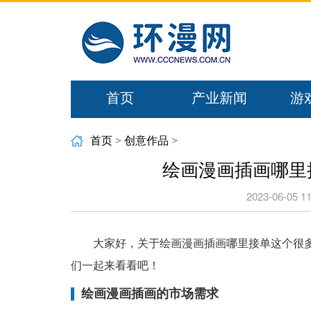
首页
产业新闻
游
首页
>
创意作品
>
绘画漫画插画哪里
2023-06-05 11
大家好，关于绘画漫画插画哪里接单这个很
们一起来看看吧！
绘画漫画插画的市场需求