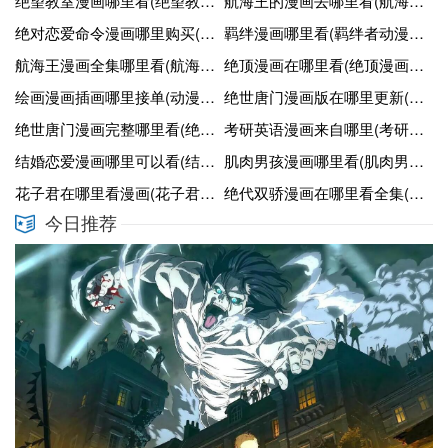
绝望教室漫画哪里看(绝望教室无广告弹窗)
航海王的漫画去哪里看(航海王漫画在哪里看)
绝对恋爱命令漫画哪里购买(绝对恋爱命令漫画免费下载)
羁绊漫画哪里看(羁绊者动漫免费观看漫画)
航海王漫画全集哪里看(航海王漫画免费1012)
绝顶漫画在哪里看(绝顶漫画肖谁谁)
绘画漫画插画哪里接单(动漫插画怎么接单)
绝世唐门漫画版在哪里更新(绝世唐门漫画更新到哪)
绝世唐门漫画完整哪里看(绝世唐门漫画完整哪里看啊)
考研英语漫画来自哪里(考研英语漫画用到的相关句子)
结婚恋爱漫画哪里可以看(结婚x恋爱漫画结局)
肌肉男孩漫画哪里看(肌肉男漫画形象)
花子君在哪里看漫画(花子君在哪里看漫画啊)
绝代双骄漫画在哪里看全集(绝代双骄漫画百度百科)
今日推荐