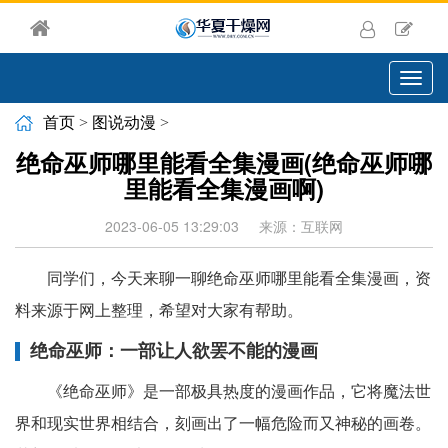
切
换
导
首页
>
图说动漫
>
航
绝命巫师哪里能看全集漫画(绝命巫师哪
里能看全集漫画啊)
2023-06-05 13:29:03
来源：互联网
同学们，今天来聊一聊绝命巫师哪里能看全集漫画，资
料来源于网上整理，希望对大家有帮助。
绝命巫师：一部让人欲罢不能的漫画
《绝命巫师》是一部极具热度的漫画作品，它将魔法世
界和现实世界相结合，刻画出了一幅危险而又神秘的画卷。