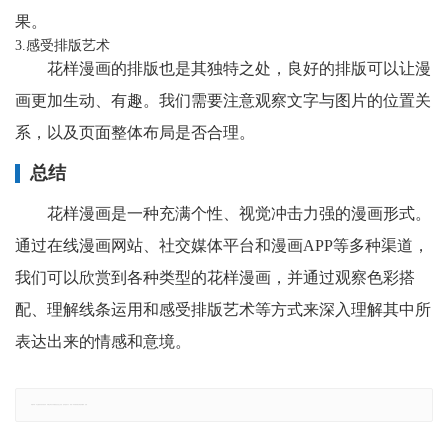
果。
3.感受排版艺术
花样漫画的排版也是其独特之处，良好的排版可以让漫
画更加生动、有趣。我们需要注意观察文字与图片的位置关
系，以及页面整体布局是否合理。
总结
花样漫画是一种充满个性、视觉冲击力强的漫画形式。
通过在线漫画网站、社交媒体平台和漫画APP等多种渠道，
我们可以欣赏到各种类型的花样漫画，并通过观察色彩搭
配、理解线条运用和感受排版艺术等方式来深入理解其中所
表达出来的情感和意境。
郑重声明：本文版权归原作者所有，转载文章仅为传播更多信息之目的，如有侵权行为，请第一时间联系我们修改或删除，多谢。