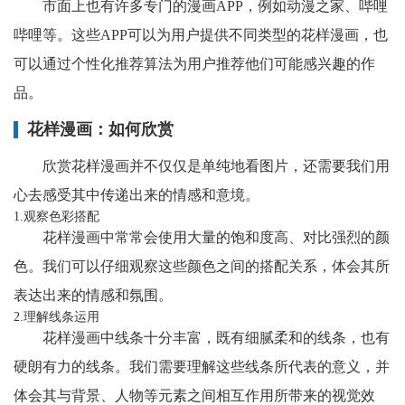
市面上也有许多专门的漫画APP，例如动漫之家、哔哩
哔哩等。这些APP可以为用户提供不同类型的花样漫画，也
可以通过个性化推荐算法为用户推荐他们可能感兴趣的作
品。
花样漫画：如何欣赏
欣赏花样漫画并不仅仅是单纯地看图片，还需要我们用
心去感受其中传递出来的情感和意境。
1.观察色彩搭配
花样漫画中常常会使用大量的饱和度高、对比强烈的颜
色。我们可以仔细观察这些颜色之间的搭配关系，体会其所
表达出来的情感和氛围。
2.理解线条运用
花样漫画中线条十分丰富，既有细腻柔和的线条，也有
硬朗有力的线条。我们需要理解这些线条所代表的意义，并
体会其与背景、人物等元素之间相互作用所带来的视觉效