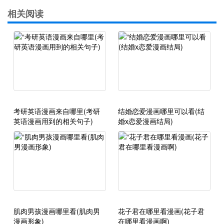
相关阅读
考研英语漫画来自哪里(考研
结婚恋爱漫画哪里可以看(结
英语漫画用到的相关句子)
婚x恋爱漫画结局)
肌肉男孩漫画哪里看(肌肉男
花子君在哪里看漫画(花子君
漫画形象)
在哪里看漫画啊)