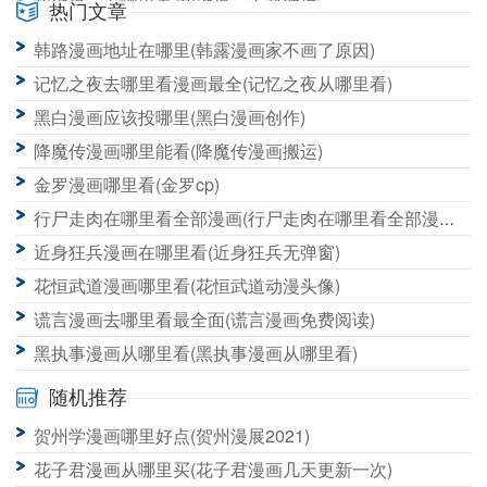
胡椒漫画在哪里看(胡椒漫画下载链接)
热门文章
航海王的漫画从哪里看啊(航海王的漫画从哪里看啊)
韩路漫画地址在哪里(韩露漫画家不画了原因)
花垣武道在漫画哪里(花垣武道在漫画哪里看)
记忆之夜去哪里看漫画最全(记忆之夜从哪里看)
黑白漫画应该投哪里(黑白漫画创作)
降魔传漫画哪里能看(降魔传漫画搬运)
金罗漫画哪里看(金罗cp)
行尸走肉在哪里看全部漫画(行尸走肉在哪里看全部漫画完整版)
近身狂兵漫画在哪里看(近身狂兵无弹窗)
花恒武道漫画哪里看(花恒武道动漫头像)
谎言漫画去哪里看最全面(谎言漫画免费阅读)
黑执事漫画从哪里看(黑执事漫画从哪里看)
随机推荐
贺州学漫画哪里好点(贺州漫展2021)
花子君漫画从哪里买(花子君漫画几天更新一次)