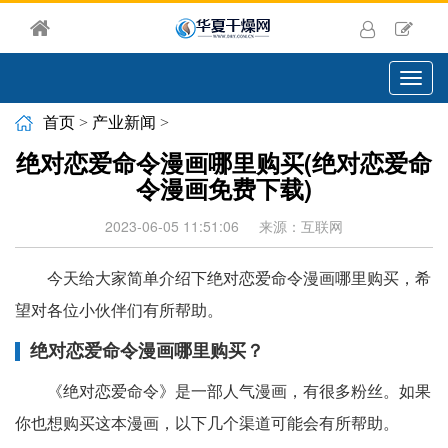
切
换
导
首页
>
产业新闻
>
航
绝对恋爱命令漫画哪里购买(绝对恋爱命
令漫画免费下载)
2023-06-05 11:51:06
来源：互联网
今天给大家简单介绍下绝对恋爱命令漫画哪里购买，希
望对各位小伙伴们有所帮助。
绝对恋爱命令漫画哪里购买？
《绝对恋爱命令》是一部人气漫画，有很多粉丝。如果
你也想购买这本漫画，以下几个渠道可能会有所帮助。