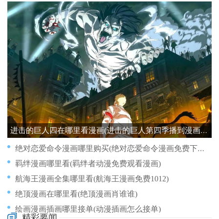
进击的巨人四在哪里看漫画(进击的巨人第四季播到漫画哪里)
绝对恋爱命令漫画哪里购买(绝对恋爱命令漫画免费下载)
羁绊漫画哪里看(羁绊者动漫免费观看漫画)
航海王漫画全集哪里看(航海王漫画免费1012)
绝顶漫画在哪里看(绝顶漫画肖谁谁)
绘画漫画插画哪里接单(动漫插画怎么接单)
精彩要闻