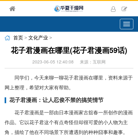
切
换
导
首页
>
文化产业
>
航
花子君漫画在哪里(花子君漫画59话)
2023-06-05 12:40:08
来源：互联网
同学们，今天来聊一聊花子君漫画在哪里，资料来源于
网上整理，希望对大家有帮助。
花子君漫画：让人忍俊不禁的搞笑情节
花子君漫画是一部由日本漫画家古舘春一所创作的漫画
作品。它以花子君这个有点奇怪但却很可爱的小人物为主
角，描绘了他在不同场景下所遭遇到的种种囧事和趣事。