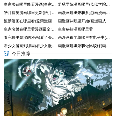
皇家项链哪里能看漫画(皇家项链百度网盘)
监狱学院漫画哪里(监狱学院漫画哪里可以看字幕)
皓月搞笑漫画哪里更新(皓月君搞笑)
画漫画哪里兼职多点(画漫画哪里兼职多点啊)
监禁漫画在哪里看(监禁漫画在哪里看)
画漫画从哪里开始(画漫画从哪里开始学起)
皇家名媛在哪里看漫画最全(皇家名媛在哪里看漫画最全免费)
皇帝秘籍漫画哪里看
看完哪里是湿的漫画(看了会湿润)
画漫画很简单哪里有电子书(教您学会画漫画书籍)
看少女漫画到哪里(看少女漫画到哪里看比较好)
画漫画哪里兼职做比较好(画漫画哪里兼职做比较好一点)
今日推荐