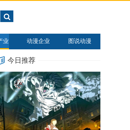
产业
动漫企业
图说动漫
今日推荐