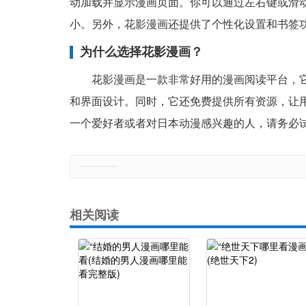
动加载并显示漫画页面。你可以通过左右键或滑
小。另外，花影漫画还提供了个性化设置和书签
为什么选择花影漫画？
花影漫画是一款非常好用的漫画阅读平台，
和界面设计。同时，它还免费提供所有资源，让
一个爱好者或者对日本动漫感兴趣的人，请务必
郑重声明：本文版权归原作者所有，转载文章仅为传播更多信息之目的，如有侵权行为，请第一时间联系我们修改或删除，多谢。
相关阅读