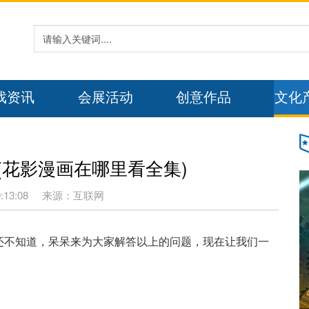
戏资讯
会展活动
创意作品
文化
(花影漫画在哪里看全集)
:13:08
来源：互联网
还不知道，呆呆来为大家解答以上的问题，现在让我们一