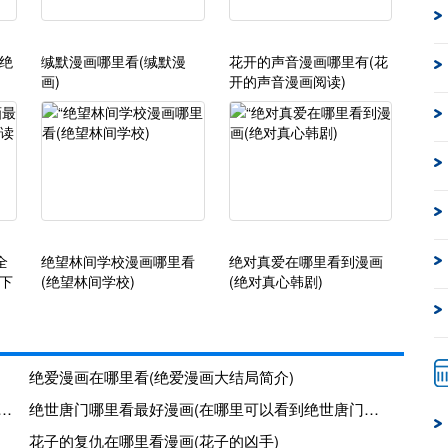
绝
缄默漫画哪里看(缄默漫
花开的声音漫画哪里有(花
画)
开的声音漫画阅读)
全
绝望林间学校漫画哪里看
绝对真爱在哪里看到漫画
下
(绝望林间学校)
(绝对真心韩剧)
绝爱漫画在哪里看(绝爱漫画大结局简介)
漫画哪里看(绝世唐门2漫画全集免费漫画台)
绝世唐门哪里看最好漫画(在哪里可以看到绝世唐门漫画)
花子的复仇在哪里看漫画(花子的凶手)