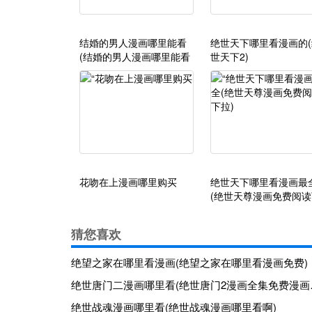
结婚的男人漫画哪里能看
绝世天下哪里看漫画的(
(结婚的男人漫画哪里能看
世天下2)
完整版)
花吻在上漫画哪里购买
绝世天下哪里看漫画最
(绝世天尊漫画免费阅读
拉)
猜您喜欢
绝望之家在哪里看漫画(绝望之家在哪里看漫画免费)
绝世唐门二
绝世战魂漫画哪里看(绝世战魂漫画哪里看啊)