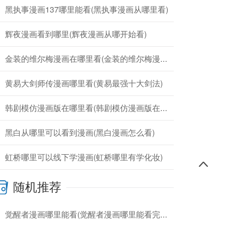
黑执事漫画137哪里能看(黑执事漫画从哪里看)
辉夜漫画看到哪里(辉夜漫画从哪开始看)
金装的维尔梅漫画在哪里看(金装的维尔梅漫画在哪里看到)
黄易大剑师传漫画哪里看(黄易最强十大剑法)
韩剧模仿漫画版在哪里看(韩剧模仿漫画版在哪里看啊)
黑白从哪里可以看到漫画(黑白漫画怎么看)
虹桥哪里可以线下学漫画(虹桥哪里有学化妆)
随机推荐
觉醒者漫画哪里能看(觉醒者漫画哪里能看完整版)