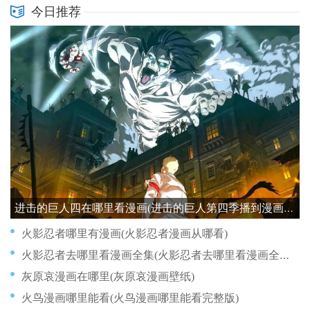
今日推荐
进击的巨人四在哪里看漫画(进击的巨人第四季播到漫画哪里)
火影忍者哪里有漫画(火影忍者漫画从哪看)
火影忍者去哪里看漫画全集(火影忍者去哪里看漫画全集啊)
灰原哀漫画在哪里(灰原哀漫画壁纸)
火鸟漫画哪里能看(火鸟漫画哪里能看完整版)