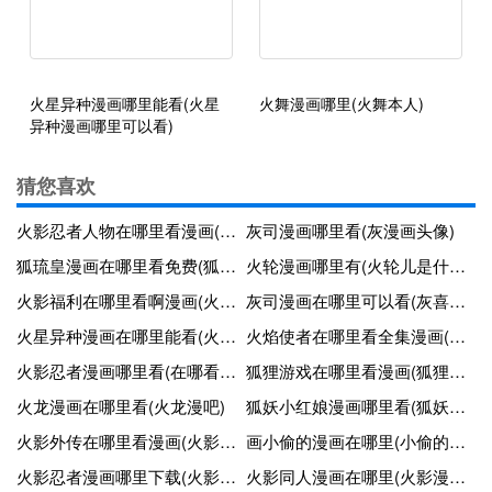
火星异种漫画哪里能看(火星
火舞漫画哪里(火舞本人)
异种漫画哪里可以看)
猜您喜欢
火影忍者人物在哪里看漫画(火影忍者人物在哪里看漫画免费)
灰司漫画哪里看(灰漫画头像)
狐琉皇漫画在哪里看免费(狐妖琉璃是什么电视剧)
火轮漫画哪里有(火轮儿是什么意思)
火影福利在哪里看啊漫画(火影福利在哪里看啊漫画)
灰司漫画在哪里可以看(灰喜恋漫画)
火星异种漫画在哪里能看(火星异种漫画哪里可以看)
火焰使者在哪里看全集漫画(火焰使者游戏攻略)
火影忍者漫画哪里看(在哪看火影忍者漫画)
狐狸游戏在哪里看漫画(狐狸游戏图片)
火龙漫画在哪里看(火龙漫吧)
狐妖小红娘漫画哪里看(狐妖小红娘漫画哪里看)
火影外传在哪里看漫画(火影外传在哪里看漫画免费)
画小偷的漫画在哪里(小偷的画法涂色)
火影忍者漫画哪里下载(火影忍者漫画在哪连载)
火影同人漫画在哪里(火影漫画去哪里看)