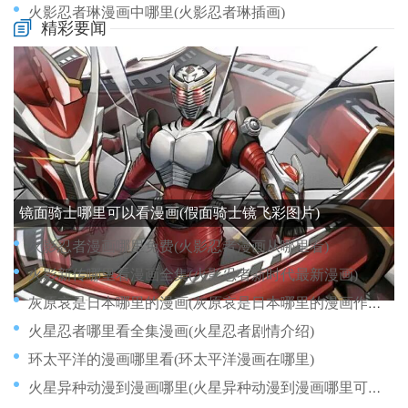
火影忍者琳漫画中哪里(火影忍者琳插画)
精彩要闻
画漫画从哪里入手(画漫画从哪里开始学起)
火焰女神全集在哪里看漫画(火焰女神大结局)
火铳漫画哪里可以看(铳火漫画36)
火影漫画哪里能免费看(在哪里看火影忍者漫画)
火影福利的漫画哪里看(火影忍者中福利)
镜面骑士哪里可以看漫画(假面骑士镜飞彩图片)
火影忍者漫画哪里免费(火影忍者漫画从哪里看)
火影新传哪里看漫画全集(火影忍者新时代最新漫画)
灰原哀是日本哪里的漫画(灰原哀是日本哪里的漫画作品)
火星忍者哪里看全集漫画(火星忍者剧情介绍)
环太平洋的漫画哪里看(环太平洋漫画在哪里)
火星异种动漫到漫画哪里(火星异种动漫到漫画哪里可以看)