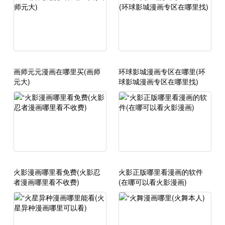
画师元元漫画在哪里买(画师
环球影城漫画专区在哪里(环
元大)
球影城漫画专区在哪里找)
火影漫画哪里看免费(火影忍
火影正版哪里看漫画的软件
者漫画哪里看不收费)
(在哪可以看火影漫画)