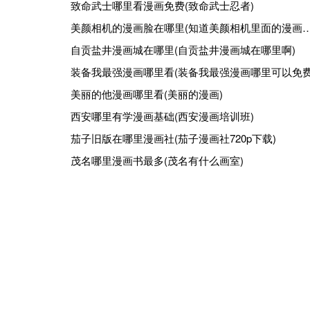
致命武士哪里看漫画免费(致命武士忍者)
美颜相机的漫画脸在哪里(知道美颜相机里面的
自贡盐井漫画城在哪里(自贡盐井漫画城在哪里啊)
装备我最强漫画哪里看(装备我最强漫画哪里可以免费
美丽的他漫画哪里看(美丽的漫画)
西安哪里有学漫画基础(西安漫画培训班)
茄子旧版在哪里漫画社(茄子漫画社720p下载)
茂名哪里漫画书最多(茂名有什么画室)