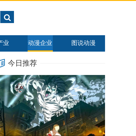
产业
动漫企业
图说动漫
今日推荐