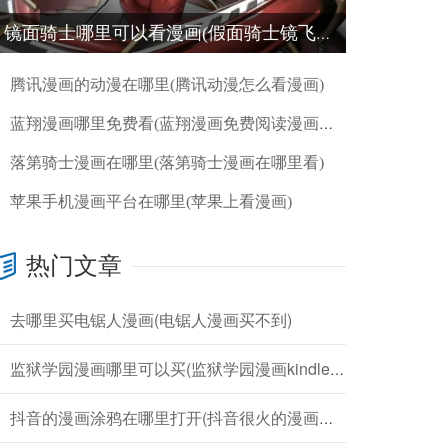
镜面骑士哪里可以看漫画(假面骑士镜飞彩图片)
腾讯漫画的动漫在哪里(腾讯动漫怎么看漫画)
蓝翔漫画哪里免费看(蓝翔漫画免费阅读漫画台)
落第骑士漫画在哪里(落第骑士漫画在哪里看)
苹果手机漫画平台在哪里(苹果上看漫画)
西安漫画展在哪里(西安漫画展在哪里时间)
热门文章
致命交错哪里可以看漫画(致命错误第三集)
去哪里买电锯人漫画(电锯人漫画买不到)
虚构推理漫画哪里可以看(虚构推理漫画免费完整阅读47)
腾讯漫画热评在哪里查询(腾讯漫画评论怎么删除)
监狱学园漫画哪里可以买(监狱学园漫画kindle下载)
腾讯漫画在哪里可以签到(腾讯漫画签到七天的大礼包在哪)
抖音的漫画涂鸦在哪里打开(抖音很火的漫画绘图怎么做的)
腾讯漫画广告在哪里关(腾讯漫画广告在哪里关掉)