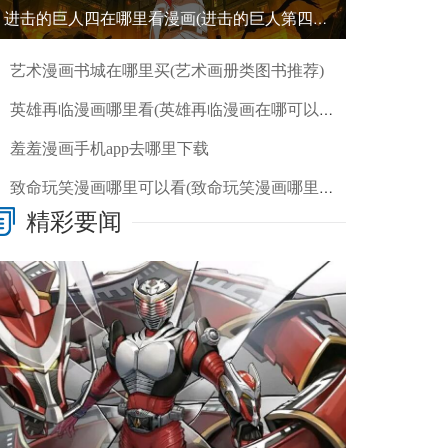
进击的巨人四在哪里看漫画(进击的巨人第四季播到漫画哪里)
艺术漫画书城在哪里买(艺术画册类图书推荐)
英雄再临漫画哪里看(英雄再临漫画在哪可以看)
羞羞漫画手机app去哪里下载
致命玩笑漫画哪里可以看(致命玩笑漫画哪里可以看啊)
精彩要闻
藤女漫画从哪里看
自我救赎从哪里看书啊漫画(自我救赎表情包)
蜘蛛侠漫画哪里有(蜘蛛侠漫画在哪看)
腾讯的漫画都在哪里(腾讯漫画有哪些漫画)
舞动青春漫画在哪里买(舞动青春漫画有后续吗)
老年手机漫画模式在哪里(老年手机怎么画)