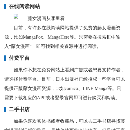
在线阅读网站
目前，有许多在线阅读网站提供了免费的藤女漫画资
源，比如MangaFox、MangaHere等。只需要在搜索框中输
入“藤女漫画”，即可找到相关资源并进行阅读。
付费平台
如果你不想在免费网站上看到广告或者想要支持作者，
请选择付费平台。目前，日本出版社已经授权一些平台可以
提供正版藤女漫画资源，比如comico、LINE Manga等。只
需要下载相应的APP或者登录官网即可进行购买和阅读。
二手书店
如果你喜欢实体书或者收藏品，可以去二手书店寻找藤