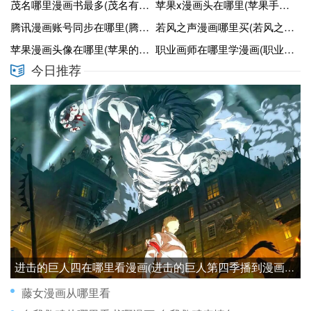
茂名哪里漫画书最多(茂名有什么画室)
苹果x漫画头在哪里(苹果手机漫画图)
腾讯漫画账号同步在哪里(腾讯漫画账号同步在哪里看)
若风之声漫画哪里买(若风之声番外)
苹果漫画头像在哪里(苹果的漫画图)
职业画师在哪里学漫画(职业画师在哪里学漫画好)
今日推荐
进击的巨人四在哪里看漫画(进击的巨人第四季播到漫画哪里)
藤女漫画从哪里看