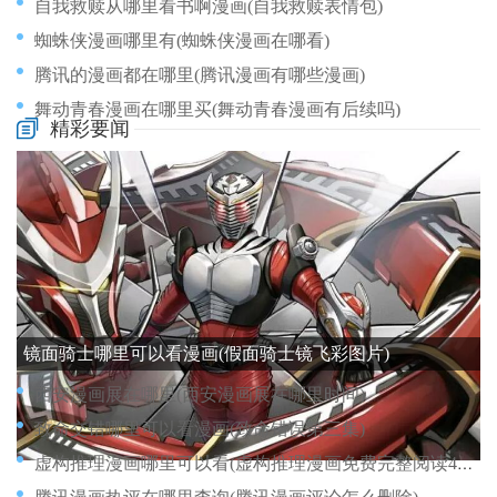
自我救赎从哪里看书啊漫画(自我救赎表情包)
蜘蛛侠漫画哪里有(蜘蛛侠漫画在哪看)
腾讯的漫画都在哪里(腾讯漫画有哪些漫画)
舞动青春漫画在哪里买(舞动青春漫画有后续吗)
精彩要闻
老年手机漫画模式在哪里(老年手机怎么画)
腾讯漫画的动漫在哪里(腾讯动漫怎么看漫画)
蓝翔漫画哪里免费看(蓝翔漫画免费阅读漫画台)
落第骑士漫画在哪里(落第骑士漫画在哪里看)
苹果手机漫画平台在哪里(苹果上看漫画)
镜面骑士哪里可以看漫画(假面骑士镜飞彩图片)
西安漫画展在哪里(西安漫画展在哪里时间)
致命交错哪里可以看漫画(致命错误第三集)
虚构推理漫画哪里可以看(虚构推理漫画免费完整阅读47)