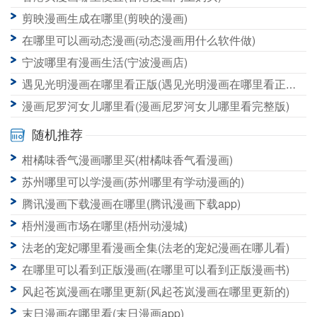
剪映漫画生成在哪里(剪映的漫画)
在哪里可以画动态漫画(动态漫画用什么软件做)
宁波哪里有漫画生活(宁波漫画店)
遇见光明漫画在哪里看正版(遇见光明漫画在哪里看正版的)
漫画尼罗河女儿哪里看(漫画尼罗河女儿哪里看完整版)
随机推荐
柑橘味香气漫画哪里买(柑橘味香气看漫画)
苏州哪里可以学漫画(苏州哪里有学动漫画的)
腾讯漫画下载漫画在哪里(腾讯漫画下载app)
梧州漫画市场在哪里(梧州动漫城)
法老的宠妃哪里看漫画全集(法老的宠妃漫画在哪儿看)
在哪里可以看到正版漫画(在哪里可以看到正版漫画书)
风起苍岚漫画在哪里更新(风起苍岚漫画在哪里更新的)
末日漫画在哪里看(末日漫画app)