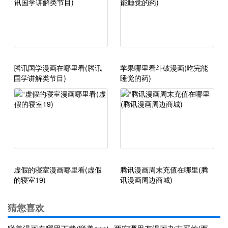
腾讯国学漫画在哪里看(腾讯
苹果哪里看斗破漫画(吃完能
国学讲解类节目)
睡觉的药)
虚假的寝室漫画哪里看(虚假
腾讯漫画周末充值在哪里(腾
的寝室19)
讯漫画周边商城)
猜您喜欢