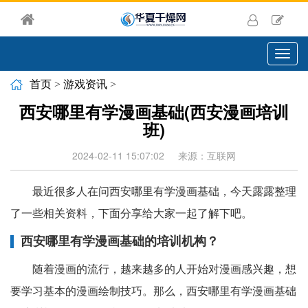
切
换
导
首页
>
游戏资讯
>
航
西安哪里有学漫画基础(西安漫画培训
班)
2024-02-11 15:07:02
来源：互联网
最近很多人在问西安哪里有学漫画基础，今天露露整理
了一些相关资料，下面分享给大家一起了解下吧。
西安哪里有学漫画基础的培训机构？
随着漫画的流行，越来越多的人开始对漫画感兴趣，想
要学习基本的漫画绘制技巧。那么，西安哪里有学漫画基础