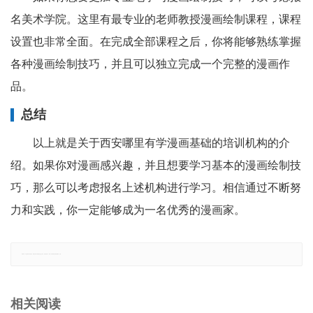
名美术学院。这里有最专业的老师教授漫画绘制课程，课程
设置也非常全面。在完成全部课程之后，你将能够熟练掌握
各种漫画绘制技巧，并且可以独立完成一个完整的漫画作
品。
总结
以上就是关于西安哪里有学漫画基础的培训机构的介
绍。如果你对漫画感兴趣，并且想要学习基本的漫画绘制技
巧，那么可以考虑报名上述机构进行学习。相信通过不断努
力和实践，你一定能够成为一名优秀的漫画家。
郑重声明：本文版权归原作者所有，转载文章仅为传播更多信息之目的，如有侵权行为，请第一时间联系我们修改或删除，多谢。
相关阅读