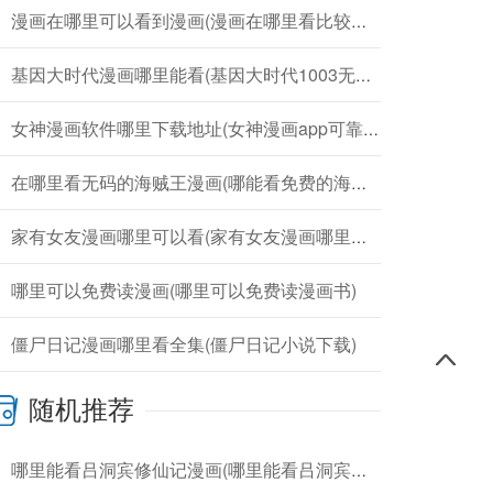
漫画在哪里可以看到漫画(漫画在哪里看比较齐全)
基因大时代漫画哪里能看(基因大时代1003无标题)
女神漫画软件哪里下载地址(女神漫画app可靠吗)
在哪里看无码的海贼王漫画(哪能看免费的海贼王漫画)
家有女友漫画哪里可以看(家有女友漫画哪里可以看完整版)
哪里可以免费读漫画(哪里可以免费读漫画书)
僵尸日记漫画哪里看全集(僵尸日记小说下载)
随机推荐
哪里能看吕洞宾修仙记漫画(哪里能看吕洞宾修仙记漫画啊)