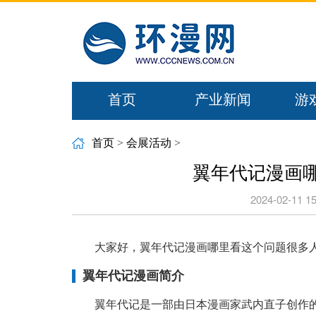
首页
产业新闻
游
首页
>
会展活动
>
翼年代记漫画哪
2024-02-11 15
大家好，翼年代记漫画哪里看这个问题很多
翼年代记漫画简介
翼年代记是一部由日本漫画家武内直子创作