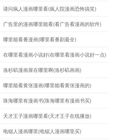
请问疯人漫画哪里看(疯人院漫画恐怖搞笑)
广告里的漫画哪里能看(看广告看漫画的软件)
哪里能看番漫画(哪里看番剧最全)
在哪里看漫画小说好(在哪里看漫画小说好一点)
洛杉矶漫画屋在哪里啊(洛杉矶画画)
哪里能看黄张漫画(哪里能看黄张漫画的)
珠海哪里有漫画书(珠海哪里有漫画书买)
天才王子漫画哪里看(天才王子在线播放)
电锯人漫画哪里(电锯人漫画哪里买)