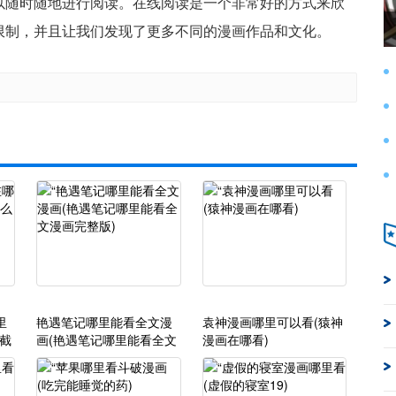
以随时随地进行阅读。在线阅读是一个非常好的方式来欣
限制，并且让我们发现了更多不同的漫画作品和文化。
里
艳遇笔记哪里能看全文漫
袁神漫画哪里可以看(猿神
截
画(艳遇笔记哪里能看全文
漫画在哪看)
漫画完整版)