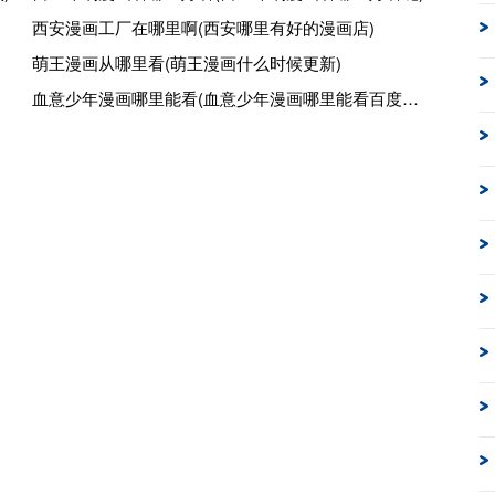
西安漫画工厂在哪里啊(西安哪里有好的漫画店)
萌王漫画从哪里看(萌王漫画什么时候更新)
血意少年漫画哪里能看(血意少年漫画哪里能看百度贴吧)