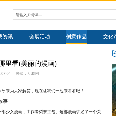
戏资讯
会展活动
创意作品
文化
哪里看(美丽的漫画)
:07:04
来源：互联网
冰冰来为大家解答，现在让我们一起来看看吧！
故事
一部少女漫画，由作者梨奈主笔。这部漫画讲述了一个关