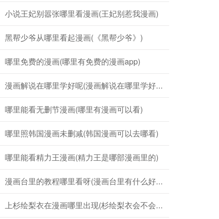
小说王妃别嚣张哪里看漫画(王妃别惹我漫画)
黑帮少爷从哪里看起漫画(《黑帮少爷》)
哪里免费的漫画(哪里有免费的漫画app)
漫画解说在哪里学好呢(漫画解说在哪里学好呢知乎)
哪里能看无删节漫画(哪里有漫画可以看)
哪里照韩国漫画未删减(韩国漫画可以去哪看)
哪里能看精力王漫画(精力王是哪部漫画里的)
漫画台里的教程哪里看呀(漫画台里有什么好看的漫画)
上杉绘梨衣在漫画哪里出现(杉绘梨衣会不会复活)