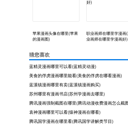
苹果漫画头像在哪里(苹果
职业画师在哪里学漫画(
的漫画图)
业画师在哪里学漫画好)
猜您喜欢
蓝精灵漫画哪里可以看(蓝精灵动漫)
美食的俘虏漫画哪里能看(美食的俘虏在哪看漫画)
蓝溪镇漫画哪里有卖(蓝溪镇漫画购买)
苏州哪里有漫画书店(苏州学漫画去哪里)
腾讯漫画强制截图在哪里(腾讯动漫收费漫画怎么截图
袁神漫画哪里可以看(猿神漫画在哪看)
腾讯国学漫画在哪里看(腾讯国学讲解类节目)