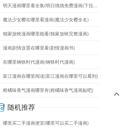
明天漫画哪里看全集(明日烑烑免费漫画(下拉式))
魔法少女樱在哪里看漫画(魔法少女樱全名)
独家放映漫画哪里能看(独家放映完整漫画)
漫画剧情设置在哪里看(剧情漫画书)
在哪里钢铁时代漫画(钢铁时代漫画)
富江漫画在哪里阅读(富江漫画在哪里可以看到)
柑橘味香气漫画哪里有(柑橘味香气漫画贴吧)
随机推荐
哪里买二手漫画便宜(哪里可以买二手漫画)