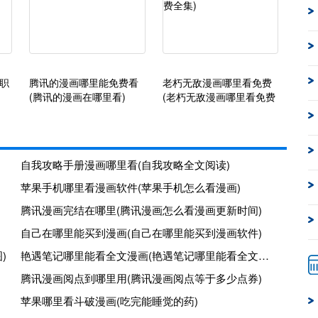
职
腾讯的漫画哪里能免费看
老朽无敌漫画哪里看免费
(腾讯的漫画在哪里看)
(老朽无敌漫画哪里看免费
全集)
自我攻略手册漫画哪里看(自我攻略全文阅读)
苹果手机哪里看漫画软件(苹果手机怎么看漫画)
腾讯漫画完结在哪里(腾讯漫画怎么看漫画更新时间)
自己在哪里能买到漫画(自己在哪里能买到漫画软件)
)
艳遇笔记哪里能看全文漫画(艳遇笔记哪里能看全文漫画完整版)
腾讯漫画阅点到哪里用(腾讯漫画阅点等于多少点券)
苹果哪里看斗破漫画(吃完能睡觉的药)