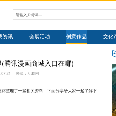
戏资讯
会展活动
创意作品
文化
(腾讯漫画商城入口在哪)
:07:21
来源：互联网
露露整理了一些相关资料，下面分享给大家一起了解下