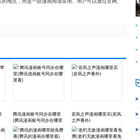
在的地点，而是一款漫画阅读应用。用户可以通过官网、
果
腾讯漫画账号同步在哪里
若风之声漫画哪里买(若风
(腾讯漫画账号同步在哪里
之声番外)
看)