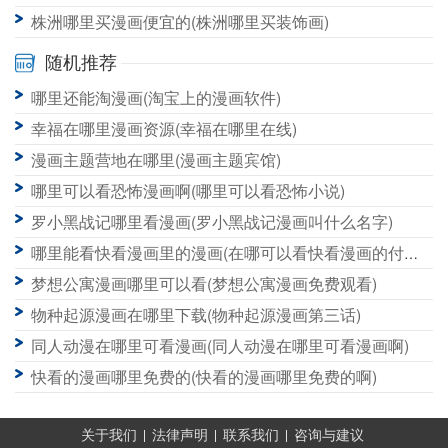
株洲哪里买漫画便宜的(株洲哪里买装饰画)
随机推荐
哪里还能淘漫画(淘宝上的漫画软件)
幸福在哪里漫画资源(幸福在哪里在线)
漫画主题营地在哪里(漫画主题宾馆)
哪里可以看恐怖漫画啊(哪里可以看恐怖小说)
罗小黑战记哪里看漫画(罗小黑战记漫画叫什么名字)
哪里能看快看漫画里的漫画(在哪可以看快看漫画的付费漫画)
梦想公寓漫画哪里可以看(梦想公寓漫画免费观看)
物种起源漫画在哪里下载(物种起源漫画第三话)
同人动漫在哪里可看漫画(同人动漫在哪里可看漫画啊)
快看的漫画哪里免费的(快看的漫画哪里免费的啊)
关于我们
法律声明
联系我们
咨询与建议