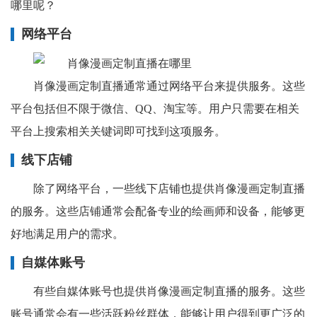
哪里呢？
网络平台
肖像漫画定制直播通常通过网络平台来提供服务。这些
平台包括但不限于微信、QQ、淘宝等。用户只需要在相关
平台上搜索相关关键词即可找到这项服务。
线下店铺
除了网络平台，一些线下店铺也提供肖像漫画定制直播
的服务。这些店铺通常会配备专业的绘画师和设备，能够更
好地满足用户的需求。
自媒体账号
有些自媒体账号也提供肖像漫画定制直播的服务。这些
账号通常会有一些活跃粉丝群体，能够让用户得到更广泛的