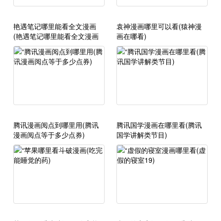
艳遇笔记哪里能看全文漫画
袁神漫画哪里可以看(猿神漫
(艳遇笔记哪里能看全文漫画
画在哪看)
完整版)
腾讯漫画阅点到哪里用(腾讯
腾讯国学漫画在哪里看(腾讯
漫画阅点等于多少点券)
国学讲解类节目)