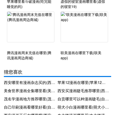
苹果哪里看斗破漫画(吃完能
虚假的寝室漫画哪里看(虚假
睡觉的药)
的寝室19)
腾讯漫画周末充值在哪里(腾
联美漫画在哪里下载(联美
讯漫画周边商城)
app)
猜您喜欢
西安哪里有漫画杂志买的(西安漫画展在什么地方)
苹果12漫画在哪里(苹果12漫画壁纸)
美食世界漫画全集哪里看(美食世界漫画在线观看)
西安买漫画睫毛推荐哪里(西安睫毛批发市场)
茂名学漫画地方推荐哪里(茂名学漫画哪里好)
自贡哪里可以种漫画睫毛(自贡化妆美甲专业培训学校)
自己印刷漫画看哪里好看(自己印刷漫画看哪里好看呢)
萌犬小白漫画哪里看(萌犬小白漫画哪里看全集)