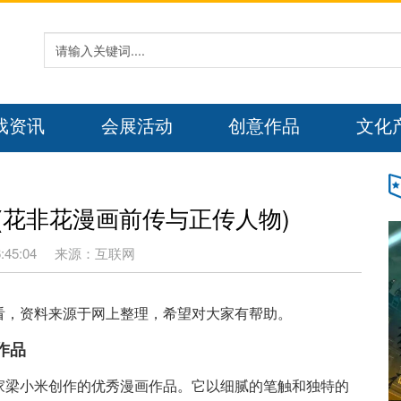
戏资讯
会展活动
创意作品
文化
(花非花漫画前传与正传人物)
:45:04
来源：互联网
看，资料来源于网上整理，希望对大家有帮助。
作品
家梁小米创作的优秀漫画作品。它以细腻的笔触和独特的