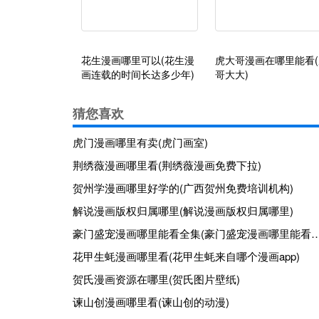
花生漫画哪里可以(花生漫
虎大哥漫画在哪里能看(
画连载的时间长达多少年)
哥大大)
猜您喜欢
虎门漫画哪里有卖(虎门画室)
荆绣薇漫画哪里看(荆绣薇漫画免费下拉)
贺州学漫画哪里好学的(广西贺州免费培训机构)
解说漫画版权归属哪里(解说漫画版权归属哪里)
豪门盛宠漫画哪里能看全集(豪门盛宠漫画哪
花甲生蚝漫画哪里看(花甲生蚝来自哪个漫画app)
贺氏漫画资源在哪里(贺氏图片壁纸)
谏山创漫画哪里看(谏山创的动漫)