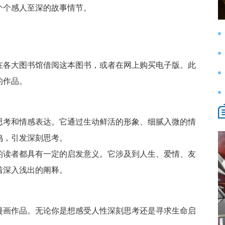
个个感人至深的故事情节。
在各大图书馆借阅这本图书，或者在网上购买电子版。此
的作品。
思考和情感表达。它通过生动鲜活的形象、细腻入微的情
鸣，引发深刻思考。
的读者都具有一定的启发意义。它涉及到人生、爱情、友
着深入浅出的阐释。
漫画作品。无论你是想感受人性深刻思考还是寻求生命启