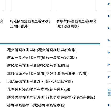
虎
行走阴阳漫画哪里看vip(行
蒋明辉jm漫画哪里看(jm蒋
走阴阳番外)
明辉漫画网盘)
花火漫画在哪里看(花火漫画在哪里看全集)
解放一夏漫画哪里有(解放一夏漫画第10话)
解说漫画在哪里看(解说漫画要版权吗)
花牌情缘漫画哪里能看(花牌情缘漫画哪里可以看)
里能看全集高清)
记忆茶馆在哪里看漫画(记忆坊网站官网)
花鸟风月漫画哪里有卖的(花鸟风月gal)
解禁男友在哪里看漫画(解禁男友在哪里看漫画完整版)
荟聚漫画哪里下载(荟聚漫画安卓版)