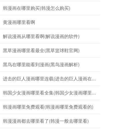
韩漫画在哪里购买(韩漫怎么购买)
黄漫画哪里看啊
解说漫画从哪里看啊(解说漫画的软件)
黑草漫画哪里看最全(黑草篮球鞋官网)
黑鸟在哪里能看到漫画(黑鸟漫画解析)
进击的巨人漫画哪里连载(进击的巨人漫画在哪本杂志连载)
韩国少女漫画哪里看全集(韩国少女漫画哪里看全集免费)
韩漫画哪里免费观看(韩漫画哪里免费观看的)
韩漫漫画都去哪里看了(韩漫一般去哪里看)