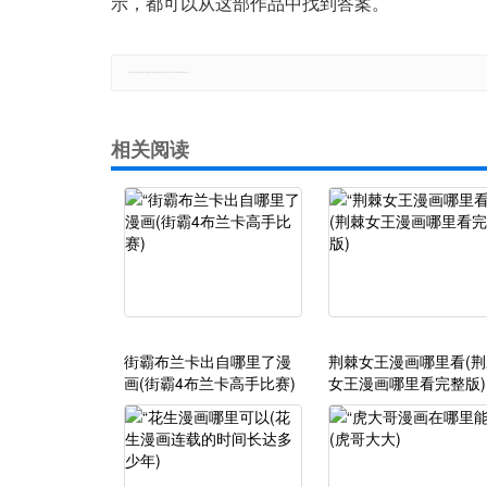
示，都可以从这部作品中找到答案。
郑重声明：本文版权归原作者所有，转载文章仅为传播更多信息之目的，如有侵权行为，请第一时间联系我们修改或删除，多谢。
相关阅读
街霸布兰卡出自哪里了漫
荆棘女王漫画哪里看(荆
画(街霸4布兰卡高手比赛)
女王漫画哪里看完整版)