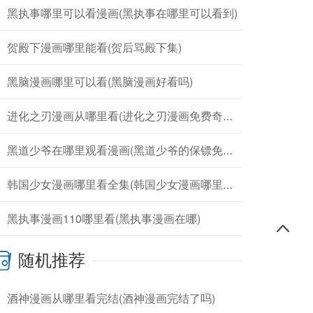
黑执事哪里可以看漫画(黑执事在哪里可以看到)
贺殿下漫画哪里能看(贺后骂殿下集)
黑脑漫画哪里可以看(黑脑漫画好看吗)
进化之刃漫画从哪里看(进化之刃漫画免费奇漫屋)
黑道少爷在哪里观看漫画(黑道少爷的保镖免费阅读)
韩国少女漫画哪里看全集(韩国少女漫画哪里看全集免费)
黑执事漫画110哪里看(黑执事漫画在哪)
随机推荐
酒神漫画从哪里看完结(酒神漫画完结了吗)