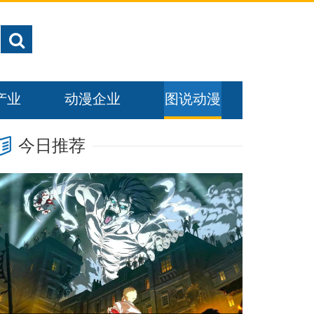
产业
动漫企业
图说动漫
今日推荐