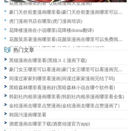
花猪漫画哪里的香气(花猪漫画天堂漫画)
豪门天价前妻漫画哪里看(豪门天价前妻漫画哪里可以看)
虎门漫画书店在哪里(虎门漫画培训)
花降楼漫画在小说哪里(花降楼drama翻译)
花颜策原著漫画哪里看(花颜策漫画在哪里可以免费阅读)
行尸走肉漫画去哪里看(行尸走肉漫画完结了吗)
热门文章
荒岛游戏漫画在哪里看(荒岛生存的游戏漫画)
黑猫漫画在哪里看(黑猫スミ漫画下载)
花牌情缘漫画哪里看(花牌情缘漫画哪里看免费)
豪门女王哪里可以看漫画(豪门女王哪里可以看漫画完整版)
间谍过家家到哪里看漫画(间谍过家家漫画完结了吗)
黑暗森林哪里看漫画好(黑暗森林小说在哪个软件看)
韩剧社内相亲漫画哪里看(韩剧社内相亲漫画哪里看全集)
金桔漫画去哪里点赞漫画(金桔漫画去哪里点赞漫画了)
韩国污漫画哪里看
酒窝漫画在哪里下载(酒窝动漫官方app)