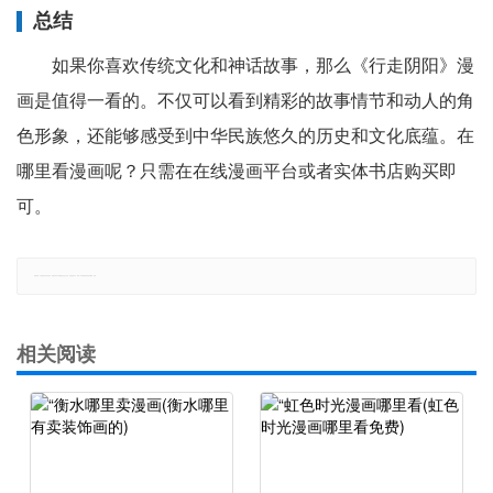
总结
如果你喜欢传统文化和神话故事，那么《行走阴阳》漫
画是值得一看的。不仅可以看到精彩的故事情节和动人的角
色形象，还能够感受到中华民族悠久的历史和文化底蕴。在
哪里看漫画呢？只需在在线漫画平台或者实体书店购买即
可。
郑重声明：本文版权归原作者所有，转载文章仅为传播更多信息之目的，如有侵权行为，请第一时间联系我们修改或删除，多谢。
相关阅读