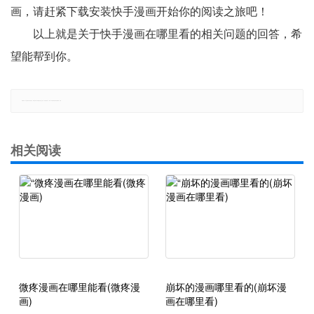
画，请赶紧下载安装快手漫画开始你的阅读之旅吧！
以上就是关于快手漫画在哪里看的相关问题的回答，希
望能帮到你。
郑重声明：本文版权归原作者所有，转载文章仅为传播更多信息之目的，如有侵权行为，请第一时间联系我们修改或删除，多谢。
相关阅读
微疼漫画在哪里能看(微疼漫
崩坏的漫画哪里看的(崩坏漫
画)
画在哪里看)