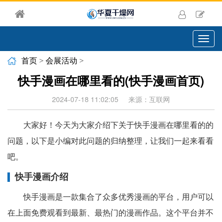
切
换
导
首页
>
会展活动
>
航
快手漫画在哪里看的(快手漫画首页)
2024-07-18 11:02:05
来源：互联网
大家好！今天为大家介绍下关于快手漫画在哪里看的的
问题，以下是小编对此问题的归纳整理，让我们一起来看看
吧。
快手漫画介绍
快手漫画是一款集合了众多优秀漫画的平台，用户可以
在上面免费观看到最新、最热门的漫画作品。这个平台并不