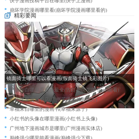
快手漫画投稿平台在哪里(快手上漫画)
崩坏学院漫画哪里看(崩坏学院漫画哪里看的)
精彩要闻
快手漫画发型挑战在哪里(快手里漫画脸特效在哪里)
幸福在哪里漫画第七话(幸福在哪里漫画第七话在线观看)
常州哪里卖漫画书(常州哪里有书店)
广东漫画公仔在哪里(广东漫画培训机构)
弱小英雄漫画哪里看(弱小的头像漫画)
镜面骑士哪里可以看漫画(假面骑士镜飞彩图片)
小说告白哪里看漫画最全(告白小说在哪个app能看)
广州哪里漫画书店(广州买漫画书的地方)
幸福来自哪里的漫画书(幸福来源于)
小红书的头像在哪里漫画(小红书上头像)
广州地下漫画城市是哪里(广州漫画实体店)
巅峰强少哪里能看漫画(巅峰强少下载)