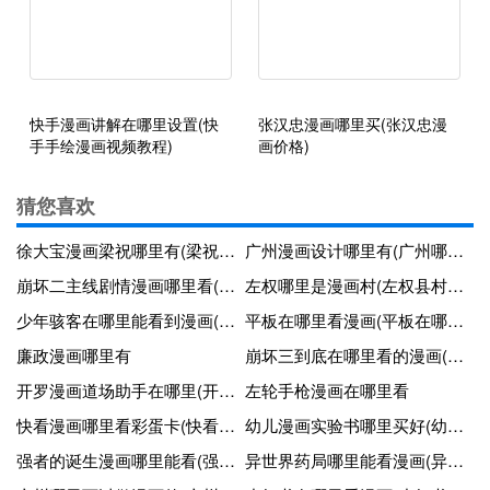
快手漫画讲解在哪里设置(快
张汉忠漫画哪里买(张汉忠漫
手手绘漫画视频教程)
画价格)
猜您喜欢
徐大宝漫画梁祝哪里有(梁祝徐漫画bt)
广州漫画设计哪里有(广州哪里有漫画店)
崩坏二主线剧情漫画哪里看(崩坏二主线剧情漫画哪里看全集)
左权哪里是漫画村(左权县村名)
少年骇客在哪里能看到漫画(少年骇客在线什么)
平板在哪里看漫画(平板在哪里看漫画免费软件)
廉政漫画哪里有
崩坏三到底在哪里看的漫画(崩坏三的漫画在哪里可以看)
开罗漫画道场助手在哪里(开罗漫画道场知识投入)
左轮手枪漫画在哪里看
快看漫画哪里看彩蛋卡(快看漫画彩蛋卡怎么获得)
幼儿漫画实验书哪里买好(幼儿漫画图书)
强者的诞生漫画哪里能看(强者诞生地电视剧)
异世界药局哪里能看漫画(异世界药局小说百度云)