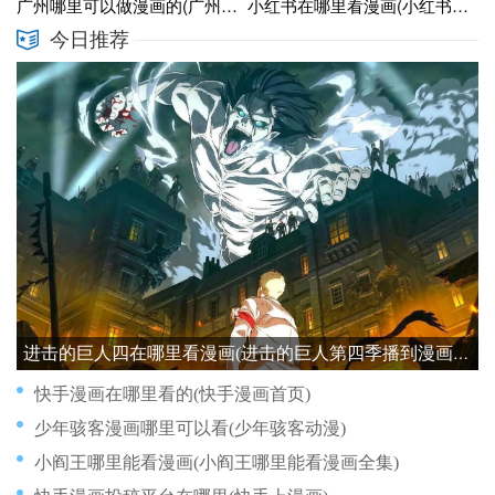
广州哪里可以做漫画的(广州有哪些漫画工作室)
小红书在哪里看漫画(小红书怎么看漫画)
今日推荐
进击的巨人四在哪里看漫画(进击的巨人第四季播到漫画哪里)
快手漫画在哪里看的(快手漫画首页)
少年骇客漫画哪里可以看(少年骇客动漫)
小阎王哪里能看漫画(小阎王哪里能看漫画全集)