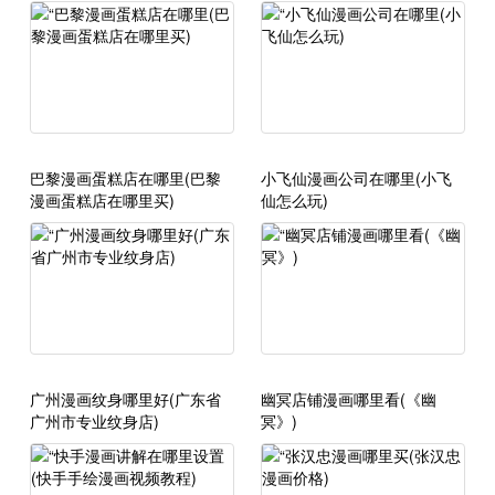
巴黎漫画蛋糕店在哪里(巴黎
小飞仙漫画公司在哪里(小飞
漫画蛋糕店在哪里买)
仙怎么玩)
广州漫画纹身哪里好(广东省
幽冥店铺漫画哪里看(《幽
广州市专业纹身店)
冥》)