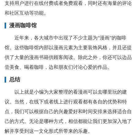
支持用户进行在线付费或者免费观看，同时还有海量的评论
和社区互动等功能。
漫画咖啡馆
近年来，各大城市中出现了不少主题为“漫画”的咖啡
馆。这些咖啡馆内部以漫画元素为主要装饰风格，并且还提
供了大量的漫画书籍供顾客阅读。除此之外，你还可以边品
尝美食、喝着咖啡，边和朋友们讨论心爱的作品。
总结
以上就是小编为大家整理的看漫画可以去哪里玩的建
议。当然，在线下或者线上进行观看都有各自的优势和特
点，我们可以根据自己的兴趣爱好和时间安排来选择适合自
己的方式。无论是哪种方式，相信都能让我们更加深入地了
解并享受到这一文化形式所带来的乐趣。