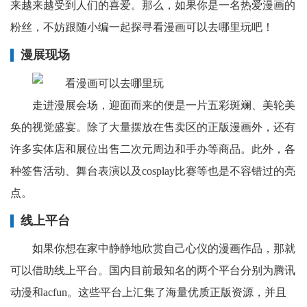
来越来越受到人们的喜爱。那么，如果你是一名热爱漫画的
粉丝，不妨跟随小编一起探寻看漫画可以去哪里玩吧！
漫展现场
走进漫展会场，迎面而来的便是一片五彩斑斓、美轮美
奂的视觉盛宴。除了大量摆放在售卖区的正版漫画外，还有
许多实体店和展位出售二次元周边和手办等商品。此外，各
种签售活动、舞台表演以及cosplay比赛等也是不容错过的亮
点。
线上平台
如果你想在家中静静地欣赏自己心仪的漫画作品，那就
可以借助线上平台。国内目前最知名的两个平台分别为腾讯
动漫和acfun。这些平台上汇集了海量优质正版资源，并且