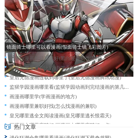
画漫画哪里培训最好(学漫画培训班要多少钱)
画漫画建议在哪里投稿(画漫画建议在哪里投稿呢)
监狱学院漫画哪里有(监狱学院第一季漫画多少集)
镜面骑士哪里可以看漫画(假面骑士镜飞彩图片)
画黑白漫画投稿哪里好(黑白漫画制作流程)
画漫画哪里兼职比较好(怎么找漫画的兼职)
皇后无德漫画连载到哪里了(皇后无德漫画腾讯动漫)
监狱学园漫画哪里看(监狱学园动画到完结漫画的第几话)
画漫画哪里学(学画漫画的地方)
画漫画哪里兼职好找(怎么找漫画的兼职)
皇兄哪里逃全文阅读漫画(皇兄哪里逃长恨霜天)
画漫画去哪里应聘好(画漫画去哪里应聘好一点)
热门文章
看哪里漫画(在哪里看漫画好)
进化狂潮全集哪里看漫画(进化狂潮下载奇书网)