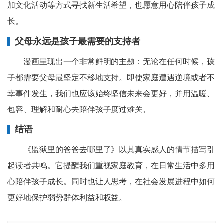
加文化活动等方式寻找新生活希望，也愿意用心陪伴孩子成
长。
父母永远是孩子最需要的支持者
漫画呈现出一个非常鲜明的主题：无论在任何时候，孩
子都需要父母最坚定不移地支持。即使家庭遭遇逆境或者不
幸事件发生，我们也应该始终坚信未来会更好，并用温暖、
包容、理解和耐心去陪伴孩子度过难关。
结语
《监狱里的爸爸去哪里了》以其真实感人的情节描写引
起读者共鸣。它提醒我们重视家庭教育，在日常生活中多用
心陪伴孩子成长。同时也让人思考，在社会发展进程中如何
更好地保护弱势群体利益和权益。