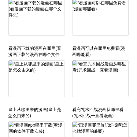
看漫画下载的漫画在哪里(看
看漫画可以在哪里免费看(漫
漫画下载的漫画在哪个文件
画哪能看)
夹)
皇上从哪里来的漫画(皇上是
看完咒术回战漫画从哪里看
怎么由来的)
(咒术回战一直看漫画)