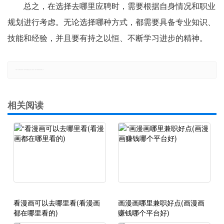
总之，在选择去哪里应聘时，需要根据自身情况和职业
规划进行考虑。无论选择哪种方式，都需要具备专业知识、
技能和经验，并且要有持之以恒、不断学习进步的精神。
郑重声明：本文版权归原作者所有，转载文章仅为传播更多信息之目的，如有侵权行为，请第一时间联系我们修改或删除，多谢。
相关阅读
看漫画可以去哪里看(看漫画
画漫画哪里兼职好点(画漫画
都在哪里看的)
赚钱哪个平台好)