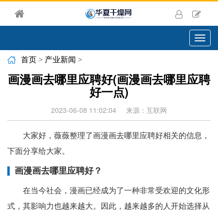
切
换
导
首页
>
产业新闻
>
航
画漫画去哪里应聘好(画漫画去哪里应聘
好一点)
2023-06-08 11:02:04
来源：互联网
大家好，薇薇整理了画漫画去哪里应聘好相关的信息，
下面分享给大家。
画漫画去哪里应聘好？
在当今社会，漫画已经成为了一种非常受欢迎的文化形
式，其影响力也越来越大。因此，越来越多的人开始选择从