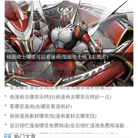
画黑白漫画投稿哪里好(黑白漫画制作流程)
画漫画哪里兼职比较好(怎么找漫画的兼职)
皇后无德漫画连载到哪里了(皇后无德漫画腾讯动漫)
监狱学园漫画哪里看(监狱学园动画到完结漫画的第几话)
镜面骑士哪里可以看漫画(假面骑士镜飞彩图片)
画漫画哪里学(学画漫画的地方)
画漫画哪里兼职好找(怎么找漫画的兼职)
皇兄哪里逃全文阅读漫画(皇兄哪里逃长恨霜天)
画漫画去哪里应聘好(画漫画去哪里应聘好一点)
看哪里漫画(在哪里看漫画好)
画画漫画素材哪里找(漫画素材去哪里找)
皇后很忙漫画哪里免费阅读(皇后很忙漫画免费阅读极速漫画)
画漫画以后去哪里发展(画漫画以后可以做什么工作)
热门文章