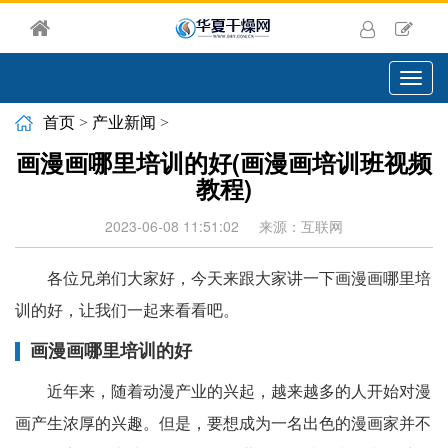
切
换
导
首页
>
产业新闻
>
航
画漫画哪里培训的好(画漫画培训班视频
教程)
2023-06-08 11:51:02
来源：互联网
各位兄弟们大家好，今天来跟大家讲一下画漫画哪里培
训的好，让我们一起来看看吧。
画漫画哪里培训的好
近年来，随着动漫产业的兴起，越来越多的人开始对漫
画产生浓厚的兴趣。但是，要想成为一名出色的漫画家并不